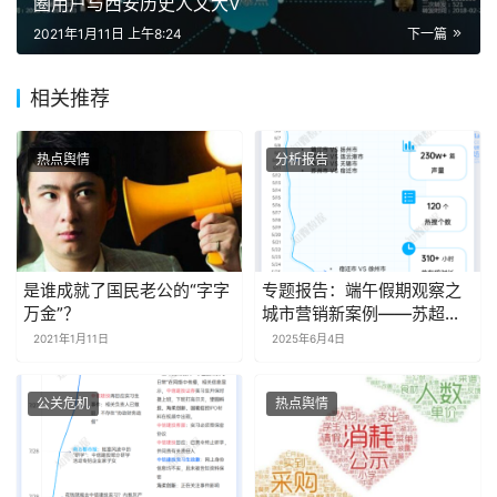
圈用户与西安历史人文大V
2021年1月11日 上午8:24
下一篇
相关推荐
热点舆情
分析报告
是谁成就了国民老公的“字字
专题报告：端午假期观察之
万金”？
城市营销新案例——苏超｜
探舆论场
2021年1月11日
2025年6月4日
公关危机
热点舆情