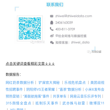
点击关键词查看精彩文章↓↓↓
数据报告：
网红奶茶数据分析
｜
铲屎官大揭秘
｜
乐视危机盘点
 ｜
美团歧视
性招聘事件
｜
阴阳师VS王者荣耀
｜
“喜茶”数据分析
｜
小米6发布会
预热营销
｜
“美联航拖客”事件
｜
共享单车
｜
网易云音乐乐评专列
｜
315舆情全盘点
｜
抵制乐天事件
｜
武亦姝与赵雷
｜
微博双11
｜ 
YSL营销
｜