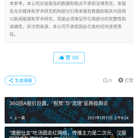
本参考，本公司对该报告的数据和观点不承担法律责任。本报
告允许媒体和学术研究机构部分引用本报告数据和相关内容用
以新闻报道和学术研究，但是必须保证所引用部分的完整性和
准确性，并注明来源，本公司不承担因此引发的任何连带责
任。
赞
(0)
生成海报
0
打赏
360回A股价巨震，“祝贺”与“流氓”呈两极舆论
上一篇
2021年1月11日 上午8:24
“唐朝仕女”吃汤圆走红网络，传播主力是二次元、汉服