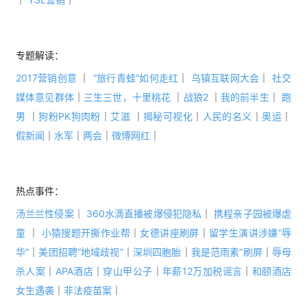
专题解读： 
2017营销创意
｜
“旅行青蛙”如何走红
｜
乌镇互联网大会
｜
社交
媒体意见群体
｜
三生三世，十里桃花
｜
战狼2
｜
我的前半生
｜ 
跑
男
 ｜
狗粉PK狗肉粉
｜
艾滋
｜
揭秘可视化
｜
人民的名义
｜
奥运
｜
假新闻
｜
水军
｜
两会
｜
微博网红
｜
热点事件：
汤兰兰性侵案
｜
360水滴直播被爆侵犯隐私
｜ 
携程亲子园被爆虐
童
｜
小猿搜题开撕作业帮
｜
女德讲座刷屏
｜
留学生演讲涉嫌“辱
华”
｜
美团招聘“地域歧视”
｜
深圳四胞胎
｜
我是范雨素”刷屏
｜
辱母
杀人案
｜
APA酒店
｜
穿山甲公子
｜
年薪12万加税谣言
｜
和颐酒店
女生遇袭
｜
非法疫苗案
｜