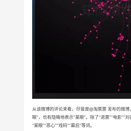
从该微博的评论来看，尽管是@淘票票 发布的微博
眼”，也有隐晦地表示“某眼”。除了“退票”“电影”“刘
“某眼”“恶心”“戏码”“幕后”等词。