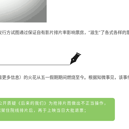
行方试图通过保证自有影片排片率影响票房，“滋生”了各式各样的
。
看更多信息）的火花从五一假期期间燃烧至今。根据知微事见，该事
 公开质疑《后来的我们》为抢排片而做出不正当操作，
据架住院线排片后，再于上映当日大批退票；