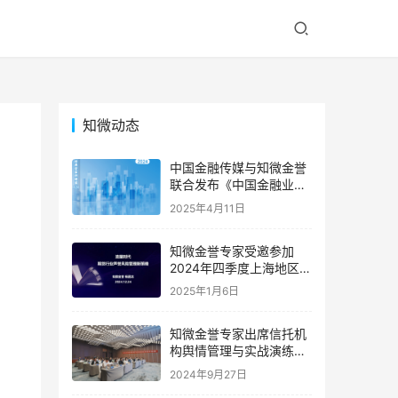
知微动态
中国金融传媒与知微金誉
联合发布《中国金融业声
誉风险典型案例精编
2025年4月11日
（2024）》，深度解码年
度金融业声誉危机
知微金誉专家受邀参加
2024年四季度上海地区期
货公司首席风险官联席会
2025年1月6日
｜专家动态
知微金誉专家出席信托机
构舆情管理与实战演练高
级研修班 | 专家动态
2024年9月27日