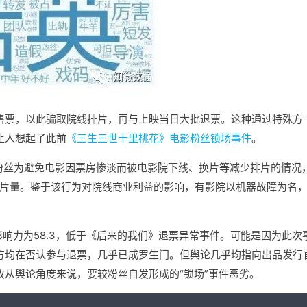
售票，以此骗取院线排片，再与上映当日大批退票。这种通过特殊方
让人想起了此前
《三生三世十里桃花》电影粉丝锁场事件
。
，粉丝为避免电影因票房惨淡而被电影院下线、换片等减少排片的情况
排片量。鉴于该行为对院线商业利益的影响，有影院以机器故障为名
。
影响力为58.3，低于《后来的我们》退票异常事件。可能是因为此次
方均在否认参与退票，几乎已成罗生门。但舆论几乎均指向出品发行
从舆论角度来说，要较粉丝自发形成的“锁场”事件恶劣。