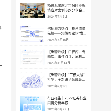
杨昌龙出席北京保险业舆
情应对案例专题分享会并
做专题分享
2024年7月5日
票
挖掘潜力热点，抢占流量
先机——知微舆论场“发现
热点”全新上线
2024年4月16日
【重磅升级】口径库、专
题库、事件点评，危机洞
察的新方式来了
2023年11月14日
件
【重磅升级】“百模大战”
打响，全新舆论场解读AI
大模型热潮
2023年7月17日
行业报告 | 2022证券行业
舆情分析年报
2023年3月22日