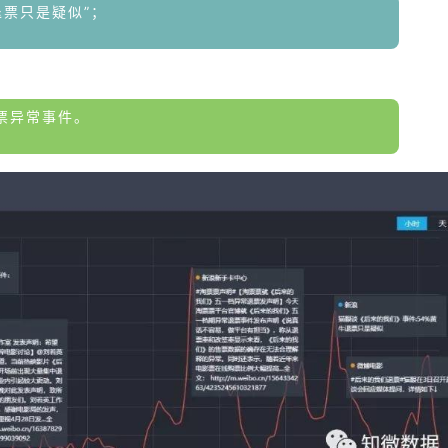
退票只是疑似”；
票异常事件。