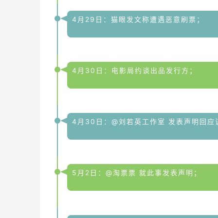
4月29日：猫眼发文称遭遇恶意刷票；
4月30日：电影局约谈出品发行方；
4月30日：@刘若英工作室 发表声明回应
5月2日：@淘票票 就此事发表声明；