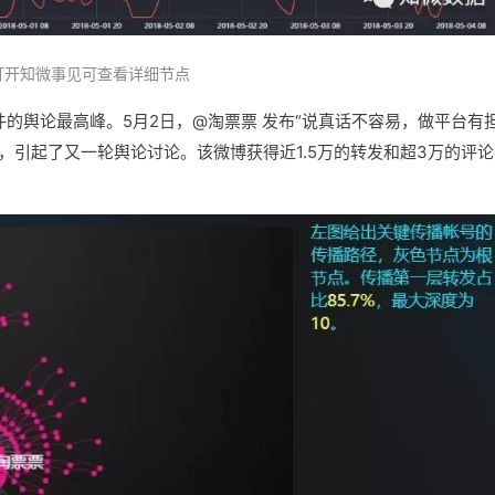
打开知微事见可查看详细节点
件的舆论最高峰。5月2日，@淘票票 发布“说真话不容易，做平台有
，引起了又一轮舆论讨论。该微博获得近1.5万的转发和超3万的评论
。