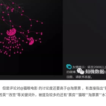
，但是评论对@猫眼电影 的讨论度还要高于@淘票票 ，有直接指出“
若英”“改签”等关键词外，被提及较多的还有“票房”“猫眼”“淘票票”“水