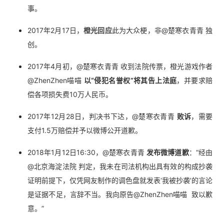
事。
2017年2月17日，
橙光回应
此为大众梗，非@楚寒衣青青 独
创。
2017年4月初，@楚寒衣青青 收到法院传票，橙光游戏作者
@ZhenZhen喵喵
以“侵犯名誉权”将其告上法庭
，并要求赔
偿各项损失费10万人民币。
2017年12月28日，判决书下达，@楚寒衣青青
败诉
，需要
支付1.5万赔偿并予以微博公开道歉。
2018年1月12日16:30，@楚寒衣青青
发布微博道歉
：“经由
@北京海淀法院 判定，我未在司法机构出具有效的构成抄袭
证明前提下，仅凭网友制作的调色盘就发表‘我被抄袭’的言论
是证据不足，言辞不当。我向原告@ZhenZhen喵喵 致以歉
意。”