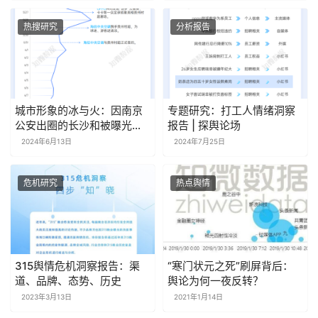
热搜研究
分析报告
城市形象的冰与火：因南京
专题研究：打工人情绪洞察
公安出圈的长沙和被曝光的
报告 | 探舆论场
厦门和三亚｜舆论场微观察
2024年6月13日
2024年7月25日
危机研究
热点舆情
315舆情危机洞察报告：渠
“寒门状元之死”刷屏背后：
道、品牌、态势、历史
舆论为何一夜反转？
2023年3月13日
2021年1月14日