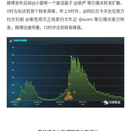
微博发布后经@小宴啊一个废话篓子 @琅俨 等引爆点转发扩散，
0时左右达到首个转发高峰，早上9时许，@阿红红今天也在努力
扫文扫剧 @紫色熄灭之纯爱扫文札记 @suars 等引爆点接力转
发，微博迅速传播，12时许达到转发峰值。