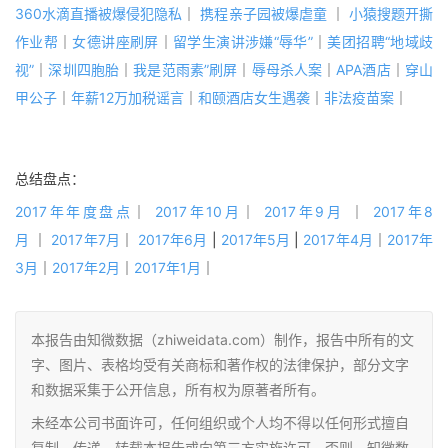
360水滴直播被爆侵犯隐私
｜
携程亲子园被爆虐童
｜
小猿搜题开撕
作业帮
｜
女德讲座刷屏
｜
留学生演讲涉嫌“辱华”
｜
美团招聘“地域歧
视”
｜
深圳四胞胎
｜
我是范雨素”刷屏
｜
辱母杀人案
｜
APA酒店
｜
穿山
甲公子
｜
年薪12万加税谣言
｜
和颐酒店女生遇袭
｜
非法疫苗案
｜
总结盘点：
2017年年度盘点
｜
2017年10月
｜
2017年9月
｜
2017年8
月
｜
2017年7月
｜
2017年6月
|
2017年5月
|
2017年4月
｜
2017年
3月
｜
2017年2月
｜
2017年1月
｜
本报告由知微数据（zhiweidata.com）制作，报告中所有的文
字、图片、表格均受有关商标和著作权的法律保护，部分文字
和数据采集于公开信息，所有权为原著者所有。
未经本公司书面许可，任何组织或个人均不得以任何形式擅自
复制、传递、转载本报告或向第三方实施许可，否则，知微数