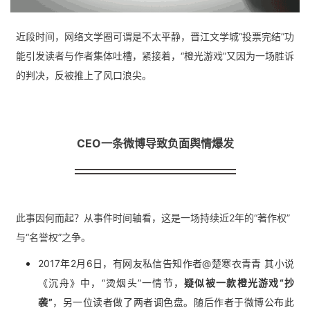
近段时间，网络文学圈可谓是不太平静，晋江文学城“投票完结”功
能引发读者与作者集体吐槽，紧接着，“橙光游戏”又因为一场胜诉
的判决，反被推上了风口浪尖。
CEO一条微博导致负面舆情爆发
此事因何而起？从事件时间轴看，这是一场持续近2年的“著作权”
与“名誉权”之争。
2017年2月6日，有网友私信告知作者@楚寒衣青青 其小说
《沉舟》中，“烫烟头”一情节，
疑似被一款橙光游戏“抄
袭”
，另一位读者做了两者调色盘。随后作者于微博公布此