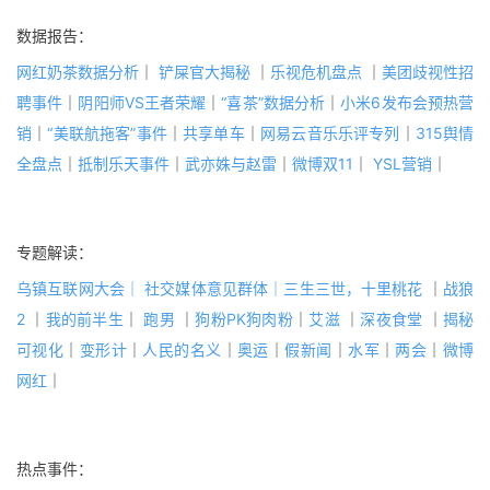
数据报告：
网红奶茶数据分析
｜
铲屎官大揭秘
｜
乐视危机盘点
｜
美团歧视性招
聘事件
｜
阴阳师VS王者荣耀
｜
“喜茶”数据分析
｜
小米6发布会预热营
销
｜
“美联航拖客”事件
｜
共享单车
｜
网易云音乐乐评专列
｜
315舆情
全盘点
｜
抵制乐天事件
｜
武亦姝与赵雷
｜
微博双11
｜
YSL营销
｜
专题解读：
乌镇互联网大会
｜
社交媒体意见群体
｜三生三世，十里桃花
｜
战狼
2
｜
我的前半生
｜
跑男
｜
狗粉PK狗肉粉
｜
艾滋
｜
深夜食堂
｜
揭秘
可视化
｜
变形计
｜
人民的名义
｜
奥运
｜
假新闻
｜
水军
｜
两会
｜
微博
网红
｜
热点事件：