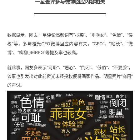
一星差评多与微博回应内容相关
数据显示，网友一星评论高频词有“抄袭”、“乖乖女”、“色情”、“侵
权”等，多与橙光CEO微博回应内容有关，“CEO”、“站长”、“微
博”、“
柳柳_66RPG
”等提及率也较高。
就此事，网友多表示“可耻”、“恶心”、“倒闭”、“低俗”、“不要脸”，
该事也引发出对此前橙光未经授权便将画家作品、明星照片“商用”
的声讨。