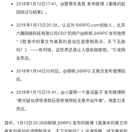
2018年1月12日17:41，
@楚寒衣青青 发布微博
《事情的起
因经过与结果》。
2018年1月13日20:28，认证为“66RPG.com创始人，北京
六趣网络科技有限公司CEO”的用户@
柳柳_66RPG 发布微博
“
《耽美中的黄文作者真的是站在道德制高点、天下无敌
吗？》 ——有时候，这世界还真让人感到困惑呢。”引发网
友热议。
2018年1月14日20时后，
@
柳柳_66RPG 又数次发布微博回
应。
2018年1月15日15:41，@小宴啊一个废话篓子 发布微博称
“橙光疑似诱导退款玩家将锅甩给无辜外站作者”，再度引发
热议。
其中，1月13日20:28@柳柳_66RPG 发布的微博《耽美中的黄文作
者真的是站在道德制高点、天下无敌吗？》迅速传播，成为事件的