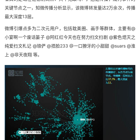
关键节点之一，知微传播分析显示，该微博转发量达2万余次，传播
最大深度13层。
微博引爆点多为二次元用户，包括耽美圈、画手等群体，主要有
@
小宴啊一个废话篓子 @阿红红今天也在努力扫文扫剧 @紫色熄灭之
纯爱扫文札记 @琅俨 @捂脸233 @一口獠牙的小甜甜 @suars @淮
上 @非天夜翔 等。