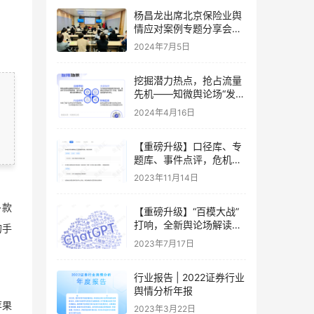
杨昌龙出席北京保险业舆
情应对案例专题分享会并
做专题分享
2024年7月5日
挖掘潜力热点，抢占流量
先机——知微舆论场“发现
热点”全新上线
2024年4月16日
【重磅升级】口径库、专
题库、事件点评，危机洞
察的新方式来了
2023年11月14日
多款
【重磅升级】“百模大战”
打响，全新舆论场解读AI
的手
大模型热潮
2023年7月17日
行业报告 | 2022证券行业
舆情分析年报
苹果
2023年3月22日