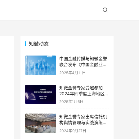
知微动态
中国金融传媒与知微金誉
联合发布《中国金融业声
誉风险典型案例精编
2025年4月11日
（2024）》，深度解码年
度金融业声誉危机
知微金誉专家受邀参加
2024年四季度上海地区期
货公司首席风险官联席会
2025年1月6日
｜专家动态
知微金誉专家出席信托机
构舆情管理与实战演练高
级研修班 | 专家动态
2024年9月27日