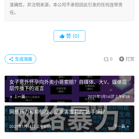
准确性，并注明来源，本公司不承担因此引发的任何连带责
任。
赞
(0)
生成海报
0
打赏
女子意外怀孕向外卖小哥索赔？自媒体、大V、媒体层
层传播下的谣言
上一篇
2021年1月14日 上午8:58
网络暴力和抑郁症，是杀害雪莉的“凶手”吗？
2021年1月14日 上午8:58
下一篇