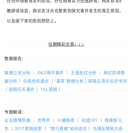
往往伴随着谣言的出现，好在随着官方迅速辟谣，网友自发扩
散辟谣信息，舆论关注点也聚焦到探究事件发生的真正原因，
以及接下来的危机预防上。
往期精彩文章↓↓↓
数据报告：
联想公关分析
｜
D&G辱华事件
｜
王菊走红分析
｜
网红奶茶数
据分析
｜
乐视危机盘点
｜
“喜茶”数据分析
｜
网易云音乐乐评专列
｜
抵制乐天事件
｜
YSL营销
｜
专题解读：
企业微博热搜
｜
世界杯
｜
小猪佩奇
｜
创造101
｜
偶像练习
生
｜
2017营销创意
｜
“旅行青蛙”如何走红
｜
乌镇互联网大会