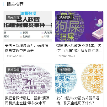
相关推荐
热点舆情
热点舆情
美国日新增过两万，确诊病
微博脱水后转发不到1成，这
例总数近中国两倍
位“百万粉”出租屋女网红到
底多水？
2021年1月14日
2021年1月14日
热点舆情
热点舆情
数据君微博爆红，暴露“滴滴
发布时影响力最高却最早退
司机杀害空姐”事件众水军
场，聊天宝经历了什么？