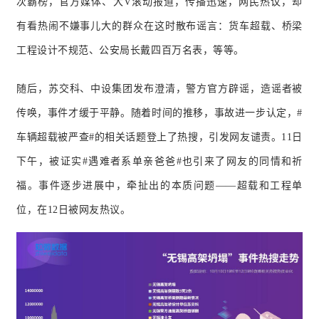
次霸榜，官方媒体、大V滚动报道，传播迅速，网民热议，却
有看热闹不嫌事儿大的群众在这时散布谣言：
货车超载、桥梁
工程设计不规范、公安局长戴四百万名表，等等。
随后，苏交科、中设集团发布澄清，警方官方辟谣，造谣者被
传唤，事件才缓于平静。
随着时间的推移，事故进一步认定，#
车辆超载被严查#的相关话题登上了热搜，引发网友谴责。
11日
下午，被证实#遇难者系单亲爸爸#也引来了网友的同情和祈
福。
事件逐步进展中，牵扯出的本质问题——超载和工程单
位，在1
2日被网友热议。