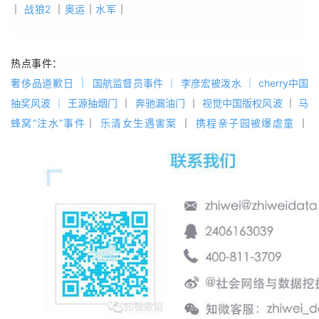
｜
战狼2
｜
奥运
｜
水军
｜
热点事件：
｜ 
奢侈品道歉日
国航监督员事件
 ｜
李彦宏被泼水
 ｜
cherry中国
抽奖风波
 ｜
王源抽烟门
 ｜
奔驰漏油门
 ｜
视觉中国版权风波
 ｜
马
蜂窝“注水”事件
｜
 乐清女生遇害案 
｜ 
携程亲子园被爆虐童
｜