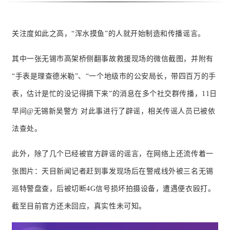
关注度如此之高，“浑水摸鱼”的人就开始制造和传播谣言。
其中一张无锡市高架桥侧翻事故救援现场的微信截图，并附有
“手表是理查德米勒”、“一个地级市的公安局长，带四百万的手
表，估计是忙的没记得摘下来”的消息在多个社交群传播，11日
早间@
无锡新吴警方
对此事进行了辟谣，相关传谣人员已被依
法查处。
此外，除了几个已经被官方辟谣的谣言，在网络上还流传着一
张图片：
天目新闻记者赶到事发现场后在警戒线外被三名无锡
巡特警盘查，后被切断4G信号损坏拍摄设备，遭遇便衣殴打。
截至目前官方还未回应，真实性未可知。