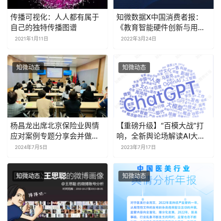
传播可视化：人人都有属于
知微数据X中国消费者报：
自己的独特传播图谱
《教育智能硬件创新与用户
评价报告》
2021年1月11日
2022年3月24日
知微动态
知微动态
杨昌龙出席北京保险业舆情
【重磅升级】“百模大战”打
应对案例专题分享会并做专
响，全新舆论场解读AI大模
题分享
型热潮
2024年7月5日
2023年7月17日
知微动态
知微动态