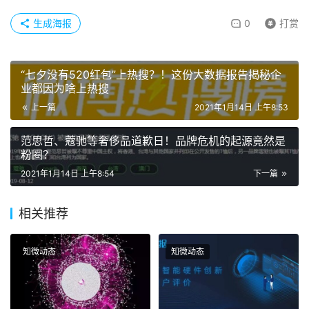
生成海报
0
打赏
“七夕没有520红包”上热搜？！这份大数据报告揭秘企
业都因为啥上热搜
上一篇
2021年1月14日 上午8:53
范思哲、蔻驰等奢侈品道歉日！品牌危机的起源竟然是
粉圈？
2021年1月14日 上午8:54
下一篇
相关推荐
知微动态
知微动态