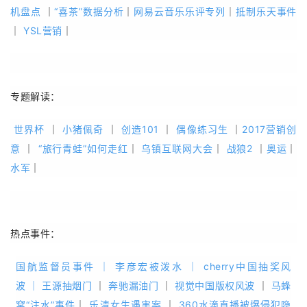
机盘点
｜
“喜茶”数据分析
｜
网易云音乐乐评专列
｜
抵制乐天事件
｜
YSL营销
｜
专题解读：
世界杯
｜
小猪佩奇
｜
创造101
｜
偶像练习生
｜
2017营销创
意
｜
“旅行青蛙”如何走红
｜
乌镇互联网大会
｜
战狼2
｜
奥运
｜
水军
｜
热点事件：
国航监督员事件
｜
李彦宏被泼水
｜
cherry中国抽奖风
波
｜
王源抽烟门
｜
奔驰漏油门
｜
视觉中国版权风波
｜
马蜂
窝“注水”事件
｜
乐清女生遇害案
｜
360水滴直播被爆侵犯隐