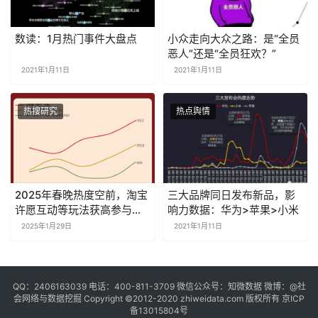
数读：1月热门事件大盘点
小众走向大众之路：是“全员
恶人”还是“全员狂欢？”
2021年1月11日
2021年1月11日
热搜研究
热点舆情
2025年春晚热度空前，淘宝
三大品牌同日发布新品，影
许愿互动等玩法获高参与度
响力数据：华为>苹果>小米
｜探舆论场
2025年1月29日
2021年1月11日
QQ：2406163039 电话：400-811-3709 微信公众号：知微数据 微博：
@社
会网络与数据挖掘
Copyright ©2012-2020
zhiweidata.com
版权所有
京ICP
备13015804号