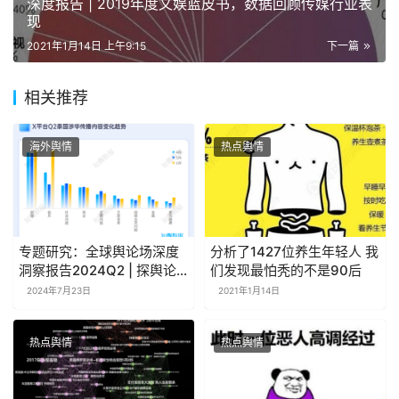
深度报告 | 2019年度文娱蓝皮书，数据回顾传媒行业表
现
2021年1月14日 上午9:15
下一篇
相关推荐
海外舆情
热点舆情
专题研究：全球舆论场深度
分析了1427位养生年轻人 我
洞察报告2024Q2 | 探舆论
们发现最怕秃的不是90后
场
2024年7月23日
2021年1月14日
热点舆情
热点舆情