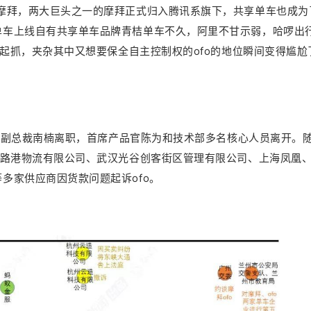
摩拜，两大巨头之一的摩拜正式归入腾讯系旗下，共享单车也成为
单车上线自有共享单车品牌青桔单车不久，阿里不甘示弱，哈啰出
一起抓，夹杂其中又想要保全自主控制权的ofo的地位瞬间变得尴尬
高级副总裁南楠离职，首席产品官陈为和技术部多名核心人员离开。
公路港物流有限公司、武汉光谷创客街区管理有限公司、上海凤凰
多家供应商因货款问题起诉ofo。