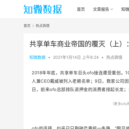
首页
文章报告
知
首页
热点舆情
共享单车商业帝国的覆灭（上）：o
知微数据
•
2021年1月14日 上午8:24
•
热点舆情
2018年年底，共享单车巨头ofo接连遭受重创。1
人兼CEO戴威被列入老赖名单；9日，数家公司因合
日，前来ofo总部排队退押金的消费者排起长龙；
（更多of
ofo的选择，似乎已只剩破产重组一条路。“眼见