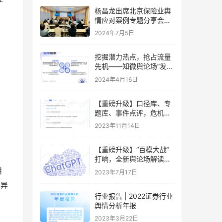
杨昌龙出席北京保险业舆
，
情应对案例专题分享会并
做专题分享
2024年7月5日
挖掘潜力热点，抢占流量
先机——知微舆论场“发现
热点”全新上线
2024年4月16日
【重磅升级】口径库、专
题库、事件点评，危机洞
察的新方式来了
2023年11月14日
【重磅升级】“百模大战”
打响，全新舆论场解读AI
大模型热潮
月
2023年7月17日
入异
行业报告 | 2022证券行业
舆情分析年报
2023年3月22日