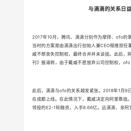
与滴滴的关系日益
2017年10月，腾讯、滴滴分别作为摩拜、ofo
当时的方案是由滴滴出行创始人兼CEO程维担任
威不想丧失控制权，最终合并并未谈拢。此后，网
刊》报道称，由于戴威不愿放弃公司控制权，of
此后，滴滴与ofo的关系越发紧张。2018年1
在成都上线。在此情况下，戴威决定向阿里靠拢。3
领投的E2-1轮融资，入手8.66亿。远滴滴、亲