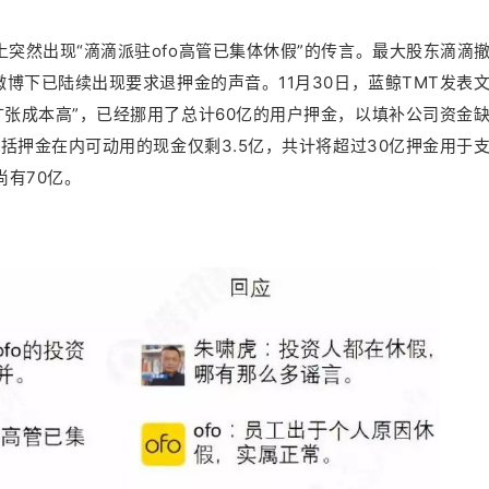
上突然出现“滴滴派驻ofo高管已集体休假”的传言。最大股东滴滴
微博下已陆续出现要求退押金的声音。11月30日，蓝鲸TMT发表
扩张成本高”，已经挪用了总计60亿的用户押金，以填补公司资金
面包括押金在内可动用的现金仅剩3.5亿，共计将超过30亿押金用于
尚有70亿。