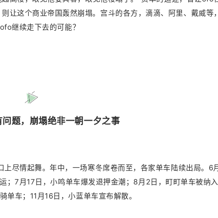
，则让这个商业帝国轰然崩塌。宫斗的各方，滴滴、阿里、戴威等
了ofo继续走下去的可能？
早有问题，崩塌绝非一朝一夕之事
风口上尽情起舞。年中，一场寒冬席卷而至，各家单车陆续出局。6
车停运；7月17日，小鸣单车爆发退押金潮；8月2日，町町单车被纳
骑单车；11月16日，小蓝单车宣布解散。