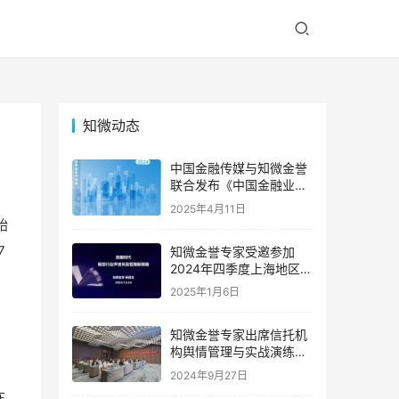
知微动态
中国金融传媒与知微金誉
联合发布《中国金融业声
誉风险典型案例精编
2025年4月11日
（2024）》，深度解码年
始
度金融业声誉危机
7
知微金誉专家受邀参加
2024年四季度上海地区期
货公司首席风险官联席会
2025年1月6日
｜专家动态
知微金誉专家出席信托机
构舆情管理与实战演练高
级研修班 | 专家动态
2024年9月27日
在