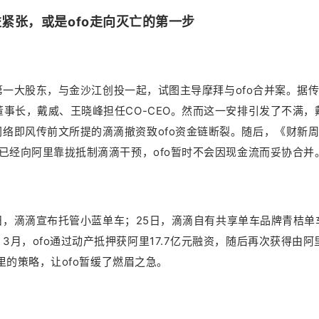
紧张，或是ofo走向灭亡的第一步
的第一大股东，与金沙江创投一起，试图主导摩拜与ofo合并案。据
董事长，戴威、王晓峰担任CO-CEO。然而这一安排引发了不满，
络即风传前文所提的滴滴撤资致ofo资金链断裂。随后，《财新
o已经向阿里靠拢抵制滴滴干预，ofo暂时不会因现金流而妥协合并
月9日，滴滴宣布托管小蓝单车；25日，滴滴自有共享单车品牌青桔单
月，ofo通过动产抵押获阿里17.7亿元融资，随后再次获得由阿
阿里的策略，让ofo暂缓了燃眉之急。