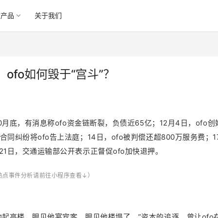
微产品
关于我们
fo如何毁于“宫斗”？
0月底，有消息称ofo资金链断裂，负债近65亿；12月4日，ofo创
同纠纷将ofo告上法庭；14日，ofo被判偿还超800万服务费；1
21日，交通运输部公开表示正督促ofo加快退押。
o热点事件分析请前往小程序查看↓）
他起高楼，眼见他宴宾客，眼见他楼塌了。”资本的追逐，曾让ofo