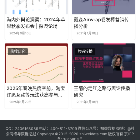
海内外舆论洞察：2024年苹
戴森Airwrap卷发棒营销传
果秋季发布会 | 探舆论场
播分析
2024年9月10日
2021年1月18日
热搜研究
营销传播
2025年春晚热度空前，淘宝
王菊的走红之路与舆论传播
许愿互动等玩法获高参与度
研究
｜探舆论场
2025年1月29日
2021年1月18日
QQ：2406163039 电话：400-811-3709 微信公众号：知微数据 微博：
@社
会网络与数据挖掘
Copyright ©2012-2020
zhiweidata.com
版权所有
京ICP
备13015804号