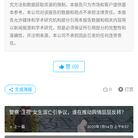
究方法和数据获取资源的限制，本报告只为市场和客户提供基
本参考，本公司对该报告的数据和观点不承担法律责任。本报
告允许媒体和学术研究机构部分引用本报告数据和相关内容用
以新闻报道和学术研究，但是必须保证所引用部分的完整性和
准确性，并注明来源，本公司不承担因此引发的任何连带责
任。
赞
(0)
生成海报
0
打赏
警察“注视”女生溺亡引争议，谁在推动舆情层层反转？
上一篇
2021年1月14日 上午9:57