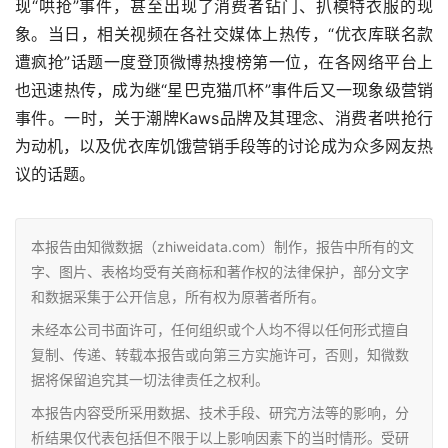
现“哄抢”事件，甚至出现了消费者钻门、扒模特衣服的现
象。当日，相关视频在各社交媒体上热传，“优衣库联名款
遭疯抢”话题一度登顶微博热搜榜第一位，在各网络平台上
也迅速热传，成为继“星巴克猫爪杯”事件后又一现象级营销
事件。一时，关于潮牌Kaws品牌及其理念、消费者哄抢行
为动机，以及优衣库饥饿营销手段等的讨论成为众多网友热
议的话题。
本报告由知微数据（zhiweidata.com）制作，报告中所有的文
字、图片、表格均受有关商标和著作权的法律保护，部分文字
和数据采集于公开信息，所有权为原著者所有。
未经本公司书面许可，任何组织或个人均不得以任何形式擅自
复制、传递、转载本报告或向第三方实施许可，否则，知微数
据将保留追究其一切法律责任之权利。
本报告内容受所采用数据、技术手段、研究方法等的影响，分
析结果仅代表包括但不限于以上影响因素下的当时情形。受研