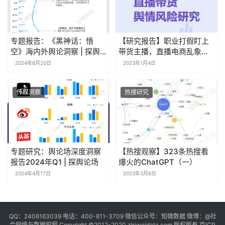
专题报告：《黑神话：悟
【研究报告】职业打假盯上
空》海内外舆论洞察 | 探舆
带货主播，直播电商乱象频
论场
发
2024年8月20日
2023年1月4日
传媒洞察
热搜研究
专题研究：舆论场深度洞察
【热搜观察】323条热搜看
报告2024年Q1 | 探舆论场
爆火的ChatGPT（一）
2024年4月17日
2023年3月6日
QQ：2406163039 电话：400-811-3709 微信公众号：知微数据 微博：
@社
会网络与数据挖掘
Copyright ©2012-2020
zhiweidata.com
版权所有
京ICP