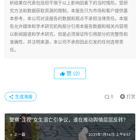
析结果仅代表包括但不限于以上影响因素下的当时情形。受研
究方法和数据获取资源的限制，本报告只为市场和客户提供基
本参考，本公司对该报告的数据和观点不承担法律责任。本报
告允许媒体和学术研究机构部分引用本报告数据和相关内容用
以新闻报道和学术研究，但是必须保证所引用部分的完整性和
准确性，并注明来源，本公司不承担因此引发的任何连带责
任。
赞
(2)
生成海报
0
打赏
警察“注视”女生溺亡引争议，谁在推动舆情层层反转？
上一篇
2021年1月14日 上午9:57