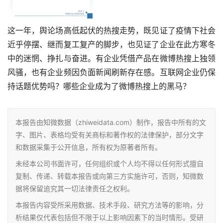
这一年，舆论场高低起伏的热搜走势，既见证了疫情下社会
近乎停摆、继而复工复产的脚步，也见证了企业在此方寒冬
中的迷惘、挣扎与奋进。有企业凭借产品在微博热搜上独领
风骚，也有企业频因负面新闻刷新存在感。互联网企业仍保
持话题优势吗？哪些企业成为了微博热搜上的黑马？
本报告由知微数据（zhiweidata.com）制作，报告中所有的文
字、图片、表格均受有关商标和著作权的法律保护，部分文字
和数据采集于公开信息，所有权为原著者所有。
未经本公司书面许可，任何组织或个人均不得以任何形式擅自
复制、传递、转载本报告或向第三方实施许可，否则，知微数
据将保留追究其一切法律责任之权利。
本报告内容受所采用数据、技术手段、研究方法等的影响，分
析结果仅代表包括但不限于以上影响因素下的当时情形。受研