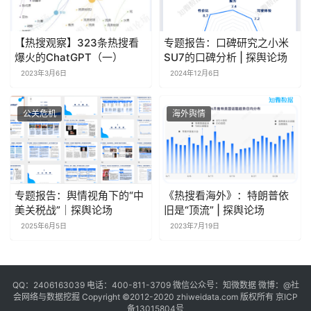
【热搜观察】323条热搜看
专题报告：口碑研究之小米
爆火的ChatGPT（一）
SU7的口碑分析 | 探舆论场
2023年3月6日
2024年12月6日
公关危机
海外舆情
专题报告：舆情视角下的“中
《热搜看海外》：特朗普依
美关税战”｜探舆论场
旧是“顶流” | 探舆论场
2025年6月5日
2023年7月19日
QQ：2406163039 电话：400-811-3709 微信公众号：知微数据 微博：
@社
会网络与数据挖掘
Copyright ©2012-2020
zhiweidata.com
版权所有
京ICP
备13015804号