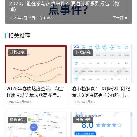
2020，谁在参与热点事件？渠道分析系列报告（微
博）
2021年2月26日 上午11:53
下一篇
相关推荐
热搜研究
热搜研究
2025年春晚热度空前，淘宝
春节档洞察：《哪吒2》创纪
许愿互动等玩法获高参与度
录之3岁百亿男主的诞生 | 探
｜探舆论场
舆论场
2025年1月29日
2025年2月8日
热搜研究
分析报告