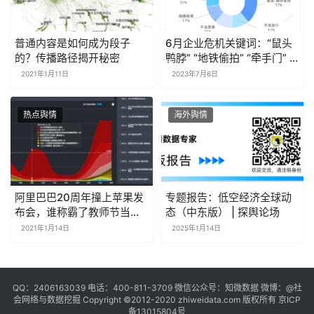
普通内容是如何成为段子
6月企业危机关键词：“鼠头
的？传播路径揭开秘密
鸭脖” “地铁偷拍” “牵手门” |
探舆论场
2021年1月11日
2023年7月6日
热点舆情
海外舆情
阿里巴巴20周年撞上苹果发
专题报告：低空经济全球动
布会，谁称霸了教师节当天
态（中东版） | 探舆论场
的舆论场？
2021年1月14日
2025年1月14日
QQ：2406163039 电话：400-811-3709 微信公众号：知微数据 微博：
@社
会网络与数据挖掘
Copyright ©2012-2020
zhiweidata.com
版权所有
京ICP
备13015804号