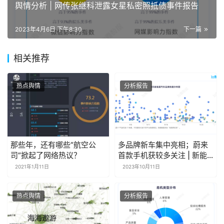
舆情分析 | 网传张继科泄露女星私密照抵债事件报告
2023年4月6日 下午8:30
下一篇
相关推荐
热点舆情
分析报告
那些年，还有哪些“航空公
多品牌新车集中亮相；蔚来
司”掀起了网络热议？
首款手机获较多关注 | 新能
源汽车月报
2021年1月11日
2023年10月11日
热点舆情
分析报告