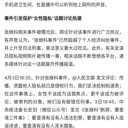
手机进卫生间，在直播中可以听到他上厕所的声音。
事件引发保护“女性隐私”话题讨论热潮
张继科相关事件被曝光后，舆论针对该事件进行广泛热议，
有声音认为，“张继科事件”已然超越了个人经济纠纷事件，
并上升至司法刑案，普法意义要大过吃瓜。此外，有关女演
员隐私视频照片被传播一事，相关话题不断登榜各平台，诸
多媒体针对这一话题展开传播报道。
4月3日18:35，针对张继科事件，@人民文娱 发文评论：传
播、泄露他人隐私就已是侵权行为，我们坚决抵制和谴责；
在这件事情上，女性不该成为话题焦点，更不该成为被评
论、被审判的对象，她们没有做错任何事。3日19:45，中
央政法委长安剑（微信公众号）发文《张继科”刷屏，要查
清三件事》：要查清有没有人违法犯罪，要查清有没有人造
谣诽谤，要查清有没有人浑水摸鱼。