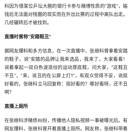
科因为借某位乒坛大腕的银行卡参与赌博性质的“游戏”，输
钱后无法面对残酷的现实而在外出比赛的过程中离队出走。
几经辗转后才被找到。
直播时曾称“安踏鞋丑”
据网友爆料和多方信息，在一次直播中，张继科曾拿着安踏
的鞋子，说”安踏的品牌让我来选品，我来了，大家看看！
说着拿起一双白色波浪纹的运动厚底鞋，问大家，“这鞋丑
不丑”，“来，说丑的在公屏上打1”，有观众觉得不妥，说挺
好看的，张继科立马回复称：挺好看的？哪好看呀，还不丑
啊？
直播上厕所
在张继科涉赌债纠纷，传播他人隐私视频一事被曝光后。有
网友爆料，张继科曾开着直播上厕所。网友称，张继科带着