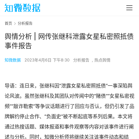
首页
分析报告
舆情分析 | 网传张继科泄露女星私密照抵债
事件报告
知微数据
2023年4月6日 下午8:30
分析报告
,
热点舆情
导语：连日来，张继科因“泄露女星私密照抵债”一事深陷舆
论风波。虽然张继科及其团队对传闻中的“赌债”“女星私密视
频”“敲诈勒索”等争议话题进行了回应与否认，但仍引发了品
牌解约停止合作、“负面史”被不断起底等系列后果。本文将
通过热搜话题、媒体报道和事件观察等内容对该事件进行阐
述与分析。同时，知微分析师将继续关注该事件动态和结