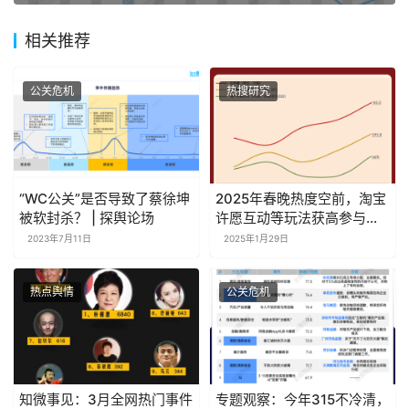
相关推荐
公关危机
热搜研究
“WC公关”是否导致了蔡徐坤
2025年春晚热度空前，淘宝
被软封杀？ | 探舆论场
许愿互动等玩法获高参与度
｜探舆论场
2023年7月11日
2025年1月29日
热点舆情
公关危机
知微事见：3月全网热门事件
专题观察：今年315不冷清，