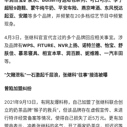
华润怡宝矿泉水、Butterfly运动包系列、可口可乐、李宁
超轻9跑鞋、蒙牛纯牛奶、平安车险、燕京啤酒、东风悦达
起亚、安踏
等多个品牌，并频繁在20多档综艺节目中频繁
现身。
4月3日，张继科官宣代言过的多个品牌回应相关事宜。涉
及品牌有
WPS、FITURE、NVR上扬、诺特兰德、怡宝、舒
肤佳、慕思寝具、相宜本草、润百颜、妮维雅、一汽丰田
等。
“欠赌泄私”一石激起千层浪，张继科“往事”接连被曝
曾陷加盟纠纷
2021年9月13日，有网友爆料称，自己加盟了张继科联合创
立的奶茶品牌“猴子的救兵”，但该品牌存在虚假宣传、未进
行特许经营备案等情况，使得自己损失了近5万元。更有加
盟商表示，冲着张继科的名气，开了两家奶茶店，却迟迟等