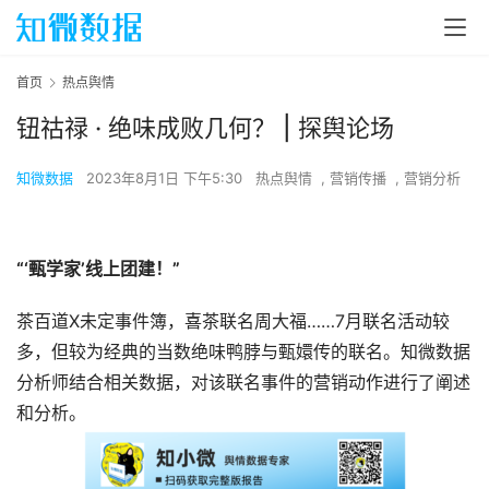
首页
热点舆情
钮祜禄 · 绝味成败几何？ | 探舆论场
知微数据
2023年8月1日 下午5:30
热点舆情
,
营销传播
,
营销分析
“‘甄学家’线上团建！”
茶百道X未定事件簿，喜茶联名周大福……7月联名活动较
多，但较为经典的当数绝味鸭脖与甄嬛传的联名。知微数据
分析师结合相关数据，对该联名事件的营销动作进行了阐述
和分析。