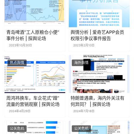
青岛啤酒“工人原粮仓小便”
舆情分析 | 爱奇艺APP会员
事件分析 | 探舆论场
权限引争议事件报告
2023年10月30日
2023年2月10日
热点舆情
海外舆情
周鸿祎换车，车企花式“蹭”
特朗普遇袭，海内外关注有
流量的营销观察 | 探舆论场
何异同？ | 探舆论场
2024年4月29日
2024年7月18日
公关危机
公关危机