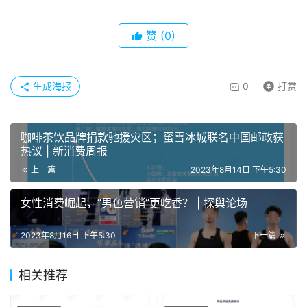
赞
(0)
生成海报
0
打赏
咖啡茶饮品牌捐款驰援灾区；蜜雪冰城联名中国邮政获
热议 | 新消费周报
上一篇
2023年8月14日 下午5:30
女性消费崛起，“男色营销”更吃香？ | 探舆论场
2023年8月16日 下午5:30
下一篇
相关推荐