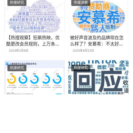
热搜研究
传媒洞察
【热搜观察】狂飙热映，优
被好声音波及的品牌现在怎
酷更改会员规则，上万条热
么样了？安慕希：不太好；
搜回顾1月热点
康师傅：求生欲 | 探舆论场
2023年2月8日
2023年8月23日
热搜研究
热搜研究
受争议的白玉兰，受伤的王
2020年Q3企业热搜分析：
一博和王阳？｜舆论场微观
老干妈、极创引力成热搜新
察
秀
2024年6月6日
2021年1月14日