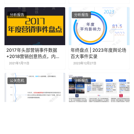
分析报告
分析报告
2017年头部营销事件数据
年终盘点 | 2023年度舆论场
+2018营销创意热点，内附
百大事件实录
获取方式！
2021年1月11日
2023年12月27日
公关危机
分析报告
专题报告：明亚保险经纪遭
中国新能源汽车行业重点企
前员工实名举报 | 探舆论场
业追踪与市场情报分析
（2024年4月）
2024年11月22日
2024年5月16日