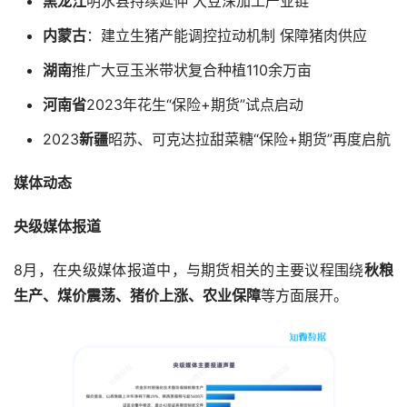
黑龙江
明水县持续延伸 大豆深加工产业链
内蒙古
：建立生猪产能调控拉动机制 保障猪肉供应
湖南
推广大豆玉米带状复合种植110余万亩
河南省
2023年花生“保险+期货”试点启动
2023
新疆
昭苏、可克达拉甜菜糖“保险+期货”再度启航
媒体动态
央级媒体报道
8月，在央级媒体报道中，与期货相关的主要议程围绕
秋粮
生产、煤价震荡、猪价上涨、农业保障
等方面展开。