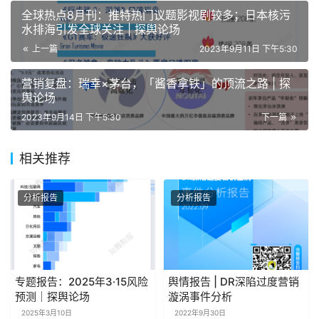
全球热点8月刊：推特热门议题影视剧较多；日本核污
水排海引发全球关注 | 探舆论场
上一篇
2023年9月11日 下午5:30
营销复盘：瑞幸×茅台，「酱香拿铁」的顶流之路 | 探
舆论场
2023年9月14日 下午5:30
下一篇
相关推荐
分析报告
分析报告
专题报告：2025年3·15风险
舆情报告 | DR深陷过度营销
预测｜探舆论场
漩涡事件分析
2025年3月10日
2022年9月30日