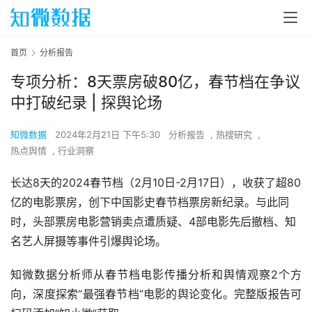
首页
分析报告
专项分析：8天票房破80亿，春节档在争议
中打破纪录 | 探舆论场
知微数据
2024年2月21日 下午5:30
分析报告
,
热搜研究
,
热点舆情
,
行业洞察
长达8天的2024春节档（2月10日-2月17日），收获了超80
亿的电影票房，创下中国影史春节档票房新纪录。与此同
时，头部票房电影营销卖点遭质疑、4部电影先后撤档、知
名艺人屏摄等事件引爆舆论场。
知微数据分析师从春节档电影传播分析和舆情观察2个方
向，深度探索“最强春节档”电影的舆论变化。完整版报告可