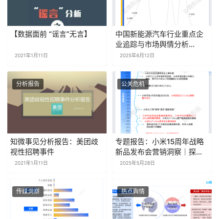
【数据面前 “谣言”无言】
中国新能源汽车行业重点企
业追踪与市场舆情分析
（2025年5月）
2021年1月11日
2025年6月12日
分析报告
公关危机
知微事见分析报告：美团歧
专题报告：小米15周年战略
视性招聘事件
新品发布会营销洞察｜探舆
论场
2021年1月11日
2025年5月28日
传媒洞察
热点舆情