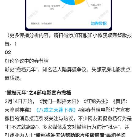
（更多传播分析内容，请扫码添加客服知小微获取完整版报
告。）
0
2
舆论争议中的春节档
影史“撤档元年”、知名艺人陷屏摄争议、头部票房电影卖点
遭质疑。
“撤档元年”之4部电影宣布撤档
2月14日开始，《我们一起摇太阳》《红毯先生》《黄貔：
天降财神猫》
《八戒之天蓬下界》
4部春节档电影片方宣布
撤档的消息接连引发关注与热议，不少网友调侃撤档行为是
“打不过就跑路”。多家媒体发文对撤档行为进行“批评”，并
引述业内人士“
撤档或许无法帮助影片扭转局面
”等相关观