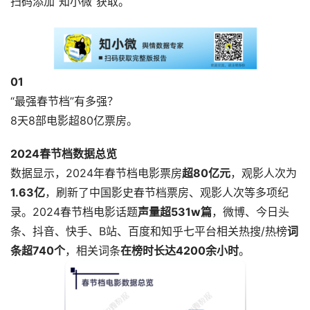
扫码添加“知小微”获取。
0
1
“最强春节档”有多强？
8天8部电影超80亿票房。
2024春节档数据总览
数据显示，2024年春节档电影票房
超80亿元
，观影人次为
1.63亿
，刷新了中国影史春节档票房、观影人次等多项纪
录。2024春节档电影话题
声量超531w篇
，微博、今日头
条、抖音、快手、B站、百度和知乎七平台相关热搜/热榜
词
条超740个
，相关词条
在榜时长达4200余小时
。