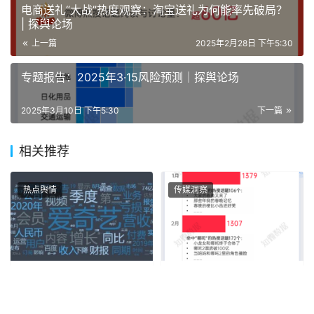
电商送礼“大战”热度观察：淘宝送礼为何能率先破局？
| 探舆论场
上一篇
2025年2月28日 下午5:30
专题报告：2025年3·15风险预测｜探舆论场
2025年3月10日 下午5:30
下一篇
相关推荐
热点舆情
传媒洞察
第二季度财报陆续公布，哪
专题研究：小红书平台观察
家企业最受舆论瞩目？
（2025Q1）｜探舆论场
2021年1月14日
2025年4月22日