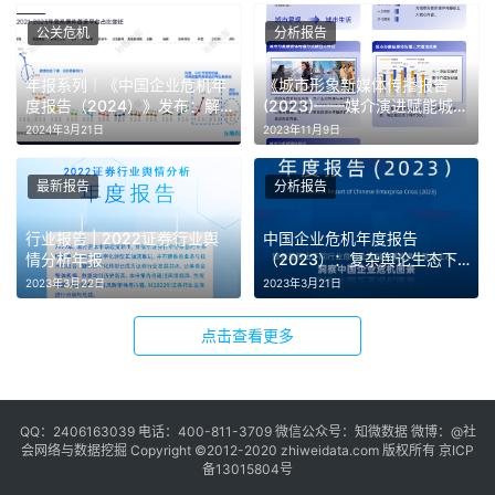
公关危机
分析报告
年报系列｜《中国企业危机年
《城市形象新媒体传播报告
度报告（2024）》发布：解
(2023)——媒介演进赋能城市
码数字时代下企业的生存法则
消费活力》报告全文
2024年3月21日
2023年11月9日
最新报告
分析报告
行业报告 | 2022证券行业舆
中国企业危机年度报告
情分析年报
（2023）：复杂舆论生态下
的企业危机应对新思路
2023年3月22日
2023年3月21日
点击查看更多
QQ：2406163039 电话：400-811-3709 微信公众号：知微数据 微博：
@社
会网络与数据挖掘
Copyright ©2012-2020
zhiweidata.com
版权所有
京ICP
备13015804号