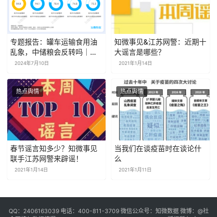
专题报告：罐车运输食用油
知微事见&江苏网警：近期十
乱象，中储粮会反转吗｜探
大谣言是哪些？
舆论场
2024年7月10日
2021年1月14日
热点舆情
热点舆情
春节谣言知多少？知微事见
当我们在谈疫苗时在谈论什
联手江苏网警来辟谣！
么
2021年1月14日
2021年1月11日
QQ：2406163039 电话：400-811-3709 微信公众号：知微数据 微博：
@社