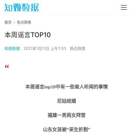
首页
热点舆情
本周谣言TOP10
知微数据
2021年1月11日 上午7:53
热点舆情
“
本周谣言top10中有一些耸人听闻的事情
尼姑结婚
福建一男两女拜堂
山东女孩被“采生折割”