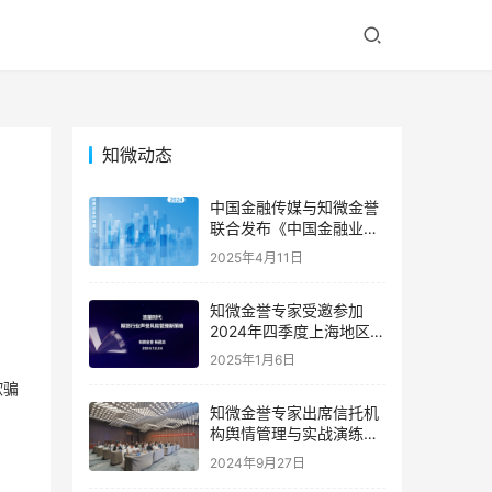
知微动态
中国金融传媒与知微金誉
联合发布《中国金融业声
誉风险典型案例精编
2025年4月11日
（2024）》，深度解码年
度金融业声誉危机
知微金誉专家受邀参加
2024年四季度上海地区期
货公司首席风险官联席会
2025年1月6日
｜专家动态
欺骗
知微金誉专家出席信托机
构舆情管理与实战演练高
级研修班 | 专家动态
2024年9月27日