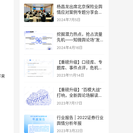
杨昌龙出席北京保险业舆
情应对案例专题分享会并
做专题分享
2024年7月5日
挖掘潜力热点，抢占流量
先机——知微舆论场“发现
热点”全新上线
2024年4月16日
【重磅升级】口径库、专
题库、事件点评，危机洞
察的新方式来了
2023年11月14日
容来
【重磅升级】“百模大战”
打响，全新舆论场解读AI
大模型热潮
2023年7月17日
行业报告 | 2022证券行业
舆情分析年报
2023年3月22日