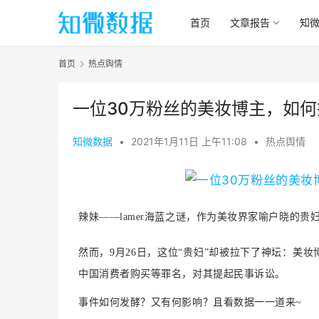
首页
文章报告
知
首页
热点舆情
一位30万粉丝的美妆博主，如何撼
知微数据
•
2021年1月11日 上午11:08
•
热点舆情
辣妹——lamer海蓝之谜，作为美妆界家喻户晓的
然而，9月26日，这位“贵妇”却被拉下了神坛：美妆
中国消费者购买等罪名，对其提起民事诉讼。
事件如何发酵？又有何影响？且看数据一一道来~