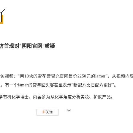
访首现对“阴阳官网”质疑
采访
视频：“用10块的雪花膏冒充官网售价2250元的lamer”，从视频内
，有一个lamer的常年回头客甚至表示“新配方比旧配方更好”。
大学有机化学博士，内容多为从化学角度分析美妆、护肤产品。