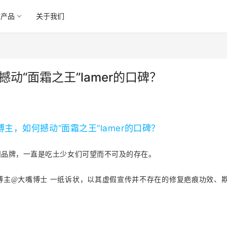
微产品
关于我们
动“面霜之王”lamer的口碑？
贵妇品牌，一直是吃土少女们可望而不可及的存在
。
博主
@大嘴博
士 一纸诉状，以其虚假宣传并不存在的修复疤痕功效、