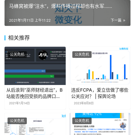
马蜂窝被爆“注水”，爆料传播过程却也有水军……
2021年1月11日 上午11:22
下一篇
相关推荐
公关危机
公关危机
从后浪到“巫师财经退出”，B
违反FCPA，爱立信做了哪些
站能否挽回受损的品牌口
公关应对？ | 探舆论场
碑？
2021年1月14日
2023年8月8日
公关危机
公关危机