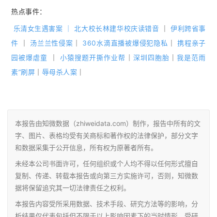
热点事件：
乐清女生遇害案
｜
北大校长林建华校庆读错音
｜
伊利跨省事
件
｜
汤兰兰性侵案
｜
360水滴直播被爆侵犯隐私
｜
携程亲子
园被爆虐童
｜
小猿搜题开撕作业帮
｜
深圳四胞胎
｜
我是范雨
素”刷屏
｜
辱母杀人案
｜
本报告由知微数据（zhiweidata.com）制作，报告中所有的文
字、图片、表格均受有关商标和著作权的法律保护，部分文字
和数据采集于公开信息，所有权为原著者所有。
未经本公司书面许可，任何组织或个人均不得以任何形式擅自
复制、传递、转载本报告或向第三方实施许可，否则，知微数
据将保留追究其一切法律责任之权利。
本报告内容受所采用数据、技术手段、研究方法等的影响，分
析结果仅代表包括但不限于以上影响因素下的当时情形。受研