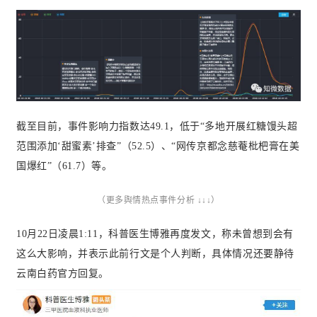
截至目前，事件影响力指数达49.1，低于“多地开展红糖馒头超
范围添加‘甜蜜素’排查”（52.5）、“网传京都念慈菴枇杷膏在美
国爆红”（61.7）等。
（更多舆情热点事件分析 ↓↓↓）
10月22日凌晨1:11，科普医生博雅再度发文，称未曾想到会有
这么大影响，并表示此前行文是个人判断，具体情况还要静待
云南白药官方回复。