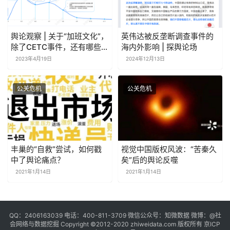
舆论观察 | 关于“加班文化”，
英伟达被反垄断调查事件的
除了CETC事件，还有哪些事
海内外影响 | 探舆论场
件被舆论热议？
2023年4月19日
2024年12月13日
公关危机
公关危机
丰巢的“自救”尝试，如何戳
视觉中国版权风波：“苦秦久
中了舆论痛点？
矣”后的舆论反噬
2021年1月14日
2021年1月14日
QQ：2406163039 电话：400-811-3709 微信公众号：知微数据 微博：
@社
会网络与数据挖掘
Copyright ©2012-2020
zhiweidata.com
版权所有
京ICP