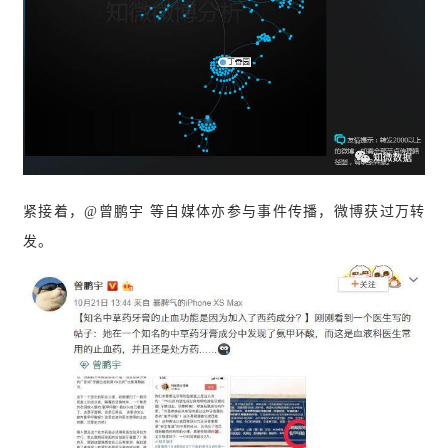
紧接着，@曾鹏宇 等自媒体亦参与事件传播，微博获过万转
发。