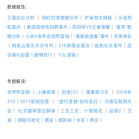
数据报告：
王菊走红分析
｜
网红奶茶数据分析
｜
铲屎官大揭秘
｜
乐视危
机盘点
｜
美团歧视性招聘事件
｜
阴阳师VS王者荣耀
｜
“喜茶”数
据分析
｜
小米6发布会预热营销
｜
“美联航拖客”事件
｜
共享单车
｜
网易云音乐乐评专列
｜
315舆情全盘点
｜
抵制乐天事件
｜
武
亦姝与赵雷
｜
微博双11
｜
YSL营销
｜
专题解读：
世界杯营销
｜
小猪佩奇
｜
创造101
｜
偶像练习生
｜
2018年
315
｜
2017营销创意
｜
“旅行青蛙”如何走红
｜
乌镇互联网大
会
｜
社交媒体意见群体
｜
三生三世，十里桃花
｜
战狼2
｜
艾
滋
｜
揭秘可视化
｜
奥运
｜
假新闻
｜
水军
｜
两会
｜