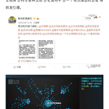
生物男 @科学家种太阳 @老曾阿牛 @一个有点理想的记者 等
转发引爆。