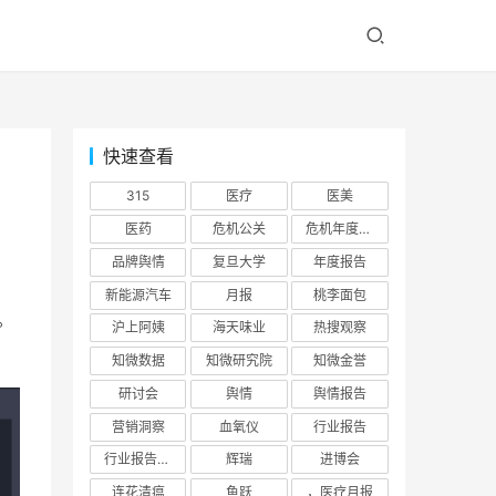
快速查看
315
医疗
医美
医药
危机公关
危机年度报告
品牌舆情
复旦大学
年度报告
出
新能源汽车
月报
桃李面包
。
沪上阿姨
海天味业
热搜观察
知微数据
知微研究院
知微金誉
研讨会
舆情
舆情报告
营销洞察
血氧仪
行业报告
行业报告，年报，证券行业
辉瑞
进博会
连花清瘟
鱼跃
，医疗月报