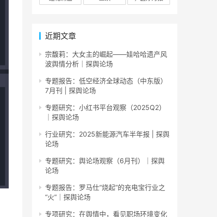
近期文章
宗馥莉：大女主的崛起——娃哈哈遗产风
波舆情分析｜探舆论场
专题报告：低空经济全球动态（中东版）
7月刊 | 探舆论场
专题研究：小红书平台观察（2025Q2）
｜探舆论场
行业研究：2025新能源汽车半年报 | 探舆
论场
专题研究：舆论场观察（6月刊）｜探舆
论场
专题报告：罗马仕“烧起”的充电宝行业之
“火”｜探舆论场
专项研究：在舆情中，看见职场环境变化