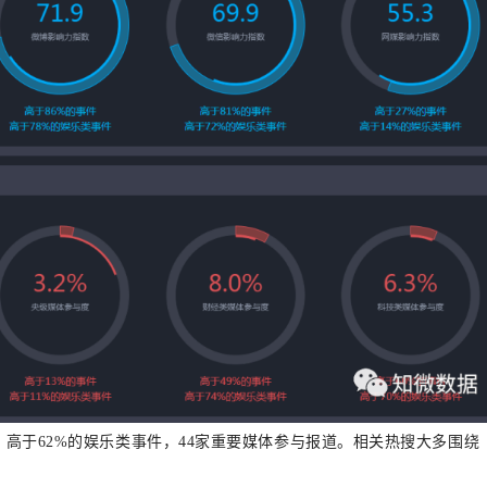
7，高于62%的娱乐类事件，44家重要媒体参与报道。相关热搜大多围绕