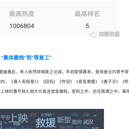
“集体撤档”到“等复工”
普遍重启，有人依然持唱衰之论调。年初疫情爆发，曾经被业内寄予厚
小时内，《唐人街探案3》《囧妈》《夺冠》《紧急救援》《姜子牙》《熊
一上映的春节档七部大片接连官宣撤档。
意料之外，也在情理之中，事