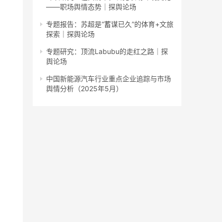
——职场舆情态势｜探舆论场
专题报告：苏超是“蓄谋已久”的体育+文旅
探索｜探舆论场
专题研究：顶流Labubu的走红之路｜探
舆论场
中国新能源汽车行业重点企业追踪与市场
舆情分析（2025年5月）