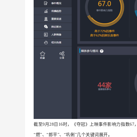
截至9月28日16时，《夺冠》上映事件影响力指数6
“燃”、“郎平”、“巩俐”几个关键词展开。