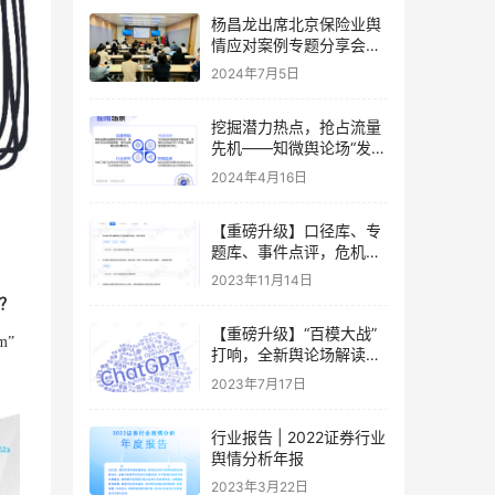
杨昌龙出席北京保险业舆
情应对案例专题分享会并
做专题分享
2024年7月5日
挖掘潜力热点，抢占流量
先机——知微舆论场“发现
热点”全新上线
2024年4月16日
【重磅升级】口径库、专
题库、事件点评，危机洞
察的新方式来了
2023年11月14日
？
【重磅升级】“百模大战”
m”
打响，全新舆论场解读AI
大模型热潮
2023年7月17日
行业报告 | 2022证券行业
舆情分析年报
2023年3月22日