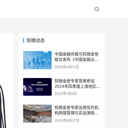
知微动态
中国金融传媒与知微金誉
联合发布《中国金融业声
誉风险典型案例精编
2025年4月11日
（2024）》，深度解码年
度金融业声誉危机
知微金誉专家受邀参加
2024年四季度上海地区期
货公司首席风险官联席会
2025年1月6日
｜专家动态
知微金誉专家出席信托机
构舆情管理与实战演练高
级研修班 | 专家动态
2024年9月27日