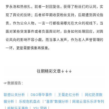
罗永浩和热依扎，前者一封回复信，获得了粉丝们的认同，实
现了舆论的反转；
后者却早期收获粉丝支持，后期遭到舆论指
责，作为公众人物，一言一行都极易曝光在大众的视线下，当
面对某些突发事件或者负面舆论时，自身如何处理回应，对舆
论风向的影响不容小觑。
而当事人发声，作为名人声誉管理的
一环，更是需要慎重再慎重。
往期精彩文章↓↓↓
☞
数据报告：
联想公关分析
｜
D&G辱华事件
｜
王菊走红分析
｜
网红奶茶数
据分析
｜
乐视危机盘点
｜
“喜茶”数据分析
｜
网易云音乐乐评专列
｜
抵制乐天事件
｜
YSL营销
｜