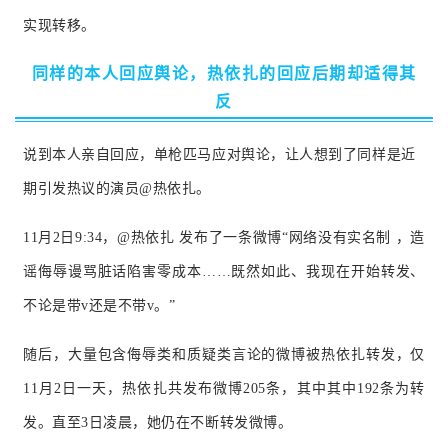
实现转移。
同样的本人回应舆论，热依扎的回应后期却适得其
反
说到本人亲自回应，单枪匹马应对舆论，让人想到了同样是近
期引发热议的演员@热依扎。
11月2日9:34，@热依扎 发布了一条微博“网络没有实名制 ，造
谣侮辱谩骂脏话陷害零成本……既然如此、我现在开始转发、
不论是带v还是不带v。
”
随后，大量包含侮辱类和质疑类言论的微博被热依扎转发，仅
11月2日一天，热依扎共发布微博205条，其中其中192条为转
发。
直至3日凌晨，她仍在不断转发微博。