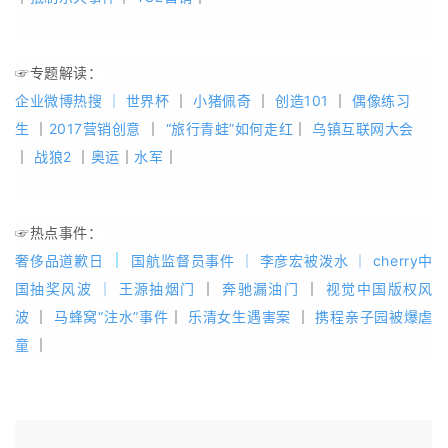
☞专题解读：
企业微博热搜
｜
世界杯
｜
小猪佩奇
｜
创造101
｜
偶像练习
生
｜
2017营销创意
｜
“旅行青蛙”如何走红
｜
乌镇互联网大会
｜
战狼2
｜
奥运
｜
水军
｜
☞热点事件：
｜
奢侈品道歉日
国航监督员事件
｜
李彦宏被泼水
｜
cherry中
国抽奖风波
｜
王源抽烟门
｜
奔驰漏油门
｜
视觉中国版权风
波
｜
马蜂窝“注水”事件
｜
乐清女生遇害案
｜
携程亲子园被爆虐
童
｜