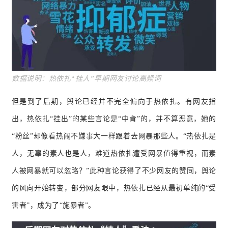
数据说
明：热依扎“挂人”早期网友讨论高频词
但是到了后期，舆论已经并不完全偏向于热依扎。
有网友指
出，热依扎“挂出”的某些言论是“中肯”的，并不算恶意，她的
“粉丝”却像看热闹不嫌事大一样跟着去网暴那些人。
“热依扎是
人，无辜的素人也是人，难道热依扎遭受网暴值得重视，而素
人被网暴就可以忽略？
”此种言论获得了不少网友的赞同，舆论
的风向开始转变，部分网友眼中，热依扎已经从最初单纯的“受
害者”，成为了“施暴者”。