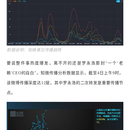
数据说
明：知微事见传播趋势
要说整件事热度爆发，离不开的还是罗永浩那封“一个‘老
赖’CEO的自白”，知微传播分析数据显示，截至4日上午9时，
该微博传播深度达12层，其中罗永浩的二次转发是重要传播节
点。