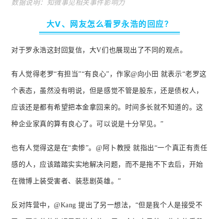
数据说
明：知微事见相关事件影响力
大V、网友怎么看罗永浩的回应？
对于罗永浩这封回复信，大V们也展现出了不同的观点。
有人觉得老罗“有担当”“有良心”，作家@向小田 就表示“老罗这
个表态，虽然没有明说，但是感觉不管是股东，还是债权人，
应该还是都有希望把本金拿回来的。
时间多长就不知道的。
这
种企业家真的算有良心了。
可以说是十分罕见。
”
也有人觉得这是在“卖惨”。
@阿卜教授 就指出“一个真正有责任
感的人，应该踏踏实实地解决问题，而不是拖不下去后，开始
在微博上装受害者、装悲剧英雄。
”
反对阵营中，@
Kang
提出了另一想法，“但是我个人是接受不