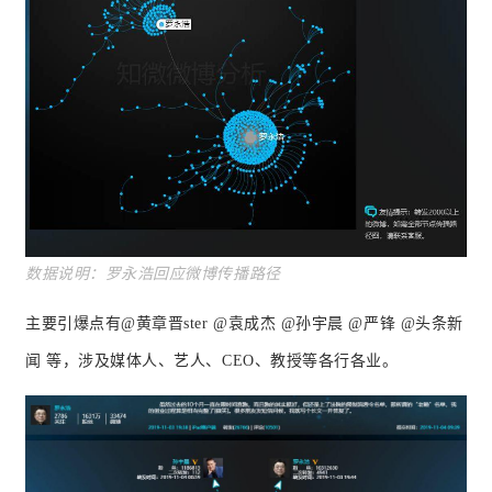
数据说
明：罗永浩回应微博传播路径
主要引爆点有@黄章晋ster @袁成杰 @孙宇晨 @严锋 @头条新
闻 等，涉及媒体人、艺人、CEO、教授等各行各业。