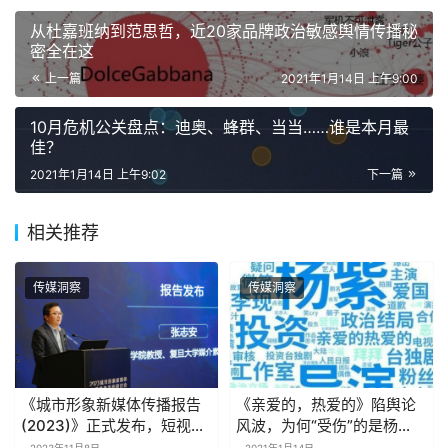
从杜嘉班纳到范思哲，近20家品牌政治敏感舆情传播秘
密全在这
上一篇
2021年1月14日 上午9:00
10月危机公关盘点：迪奥、蜂群、当当……谁是本月最
佳？
2021年1月14日 上午9:02
下一篇
相关推荐
传媒洞察
传媒洞察
《城市形象新媒体传播报告
《亲爱的，热爱的》陷舆论
(2023)》正式发布，短视频
风波，为何“受伤”的是杨
传播助力城市消费和经济活
紫？