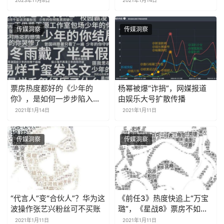
2023年11月8日
2021年1月14日
力
传媒洞察
传媒洞察
票房热度都好的《少年的
杨幂被爆“诈捐”，网媒报道
你》，是如何一步步陷入负
由娱乐大号扩散传播
面舆论的？
2021年1月14日
2021年1月11日
传媒洞察
传媒洞察
“代言人”变“合伙人”？华为这
《前任3》热度快追上“万宝
波操作张艺兴粉丝可不买账
璐”，《星战8》票房不如口
碑理想
2021年1月11日
2021年1月11日