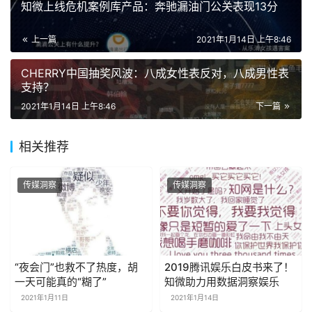
知微上线危机案例库产品：奔驰漏油门公关表现13分
上一篇
2021年1月14日 上午8:46
CHERRY中国抽奖风波：八成女性表反对，八成男性表
支持？
2021年1月14日 上午8:46
下一篇
相关推荐
传媒洞察
传媒洞察
“夜会门”也救不了热度，胡
2019腾讯娱乐白皮书来了！
一天可能真的“糊了”
知微助力用数据洞察娱乐
2021年1月11日
2021年1月14日