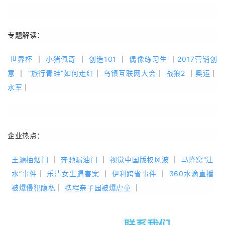
专题解读：
世界杯
｜
小猪佩奇
｜
创造101
｜
偶像练习生
｜
2017营销创
意
｜
“旅行青蛙”如何走红
｜
乌镇互联网大会
｜
战狼2
｜
奥运
｜
水军
｜
企业热点：
王源抽烟门
｜
奔驰漏油门
｜
视觉中国版权风波
｜
马蜂窝“注
水”事件
｜
乐清女生遇害案
｜
伊利跨省事件
｜
360水滴直播
被爆侵犯隐私
｜
携程亲子园被爆虐童
｜