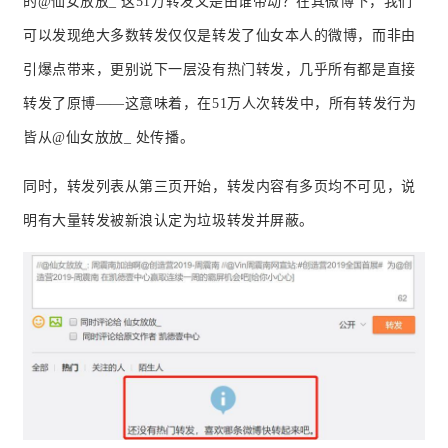
的
@
仙女放放
_ 
这51万转发又是由谁带动？在其微博下，我们
可以发现绝大多数转发仅仅是转发了仙女本人的微博，而非由
引爆点带来，更别说下一层没有热门转发，几乎所有都是直接
转发了原博——
这意味着，在
51万
人次转发中，所有转发行为
皆从
@
仙女放放
_ 
处传播
。
同时，转发列表从第三页开始，
转发内容有多页均不可见
，说
明有大量转发被新浪认定为垃圾转发并屏蔽。