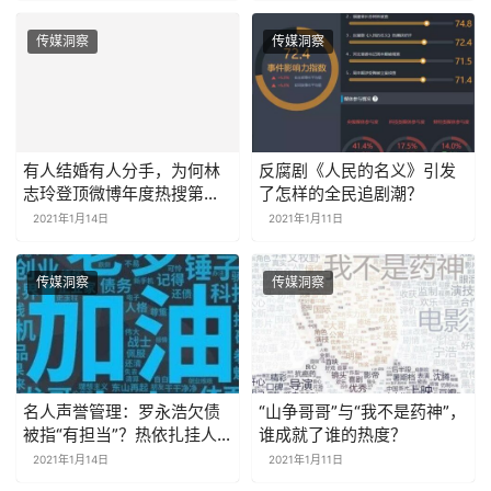
传媒洞察
传媒洞察
有人结婚有人分手，为何林
反腐剧《人民的名义》引发
志玲登顶微博年度热搜第
了怎样的全民追剧潮？
一？
2021年1月14日
2021年1月11日
传媒洞察
传媒洞察
名人声誉管理：罗永浩欠债
“山争哥哥”与“我不是药神”，
被指“有担当”？热依扎挂人
谁成就了谁的热度？
被赞“刚”？
2021年1月14日
2021年1月11日