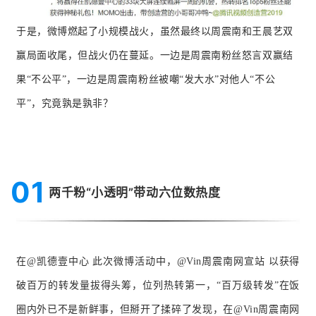
于是，微博燃起了小规模战火，虽然最终以周震南和王晨艺双
赢局面收尾，但战火仍在蔓延。一边是周震南粉丝怒言双赢结
果“不公平”，一边是周震南粉丝被嘲“发大水”对他人“不公
平”，究竟孰是孰非？
01
两千粉“小透明”带动六位数热度
在@凯德壹中心 此次微博活动中，@Vin周震南网宣站 以获得
破百万的转发量拔得头筹，位列热转第一，“百万级转发”在饭
圈内外已不是新鲜事，但掰开了揉碎了发现，在
@Vin周震南网