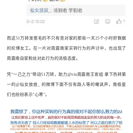
而这51万转发惹毛的不只有竞对家的那些一天25个小时肝数据
的抡博女工。在一片对周震南家买转行为的声讨中，也出现了
周震南自家粉丝对此行为的消极态度。
凭“一己之力”带动51万转，助力@vin周震南王宣组 拿下热转第
一的@仙女放放_ 的微博下面不仅有路人等的嘲讽声，南极星
们也纷纷表示“心寒”。