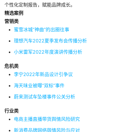
个性化定制报告，赋能品牌成长。
精选案例
营
销
类
蜜雪冰城“神曲”的出圈往事
理想汽车2022夏季发布会传播分析
小米雷军2022年度演讲传播分析
危
机
类
李宁2022年新品设计引争议
海天味业被曝“双标”事件
蔚来测试车坠楼事件公关分析
行
业
类
电商主播直播带货舆情风险研究
新消费品牌网络舆情风险与应对