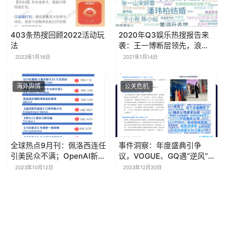
403条热搜回顾2022活动玩
2020年Q3娱乐热搜报告来
法
袭：王一博断层领先，浪姐
霸屏
2023年1月16日
2021年1月14日
海外舆情
公关危机
全球热点9月刊：佩洛西连任
事件洞察：年度盛典引争
引美民众不满；OpenAI新产
议，VOGUE、GQ遇“逆风” |
品功能强大 | 探舆论场
探舆论场
2023年10月12日
2023年12月20日
分析报告
热搜研究