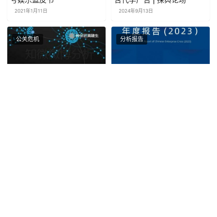
2021年1月11日
2024年9月13日
公关危机
分析报告
6年前就被爆含“西药”，云南
中国企业危机年度报告
白药为何如今突陷负面舆
（2023）：复杂舆论生态下
情？
的企业危机应对新思路
2021年1月11日
2023年3月21日
热点舆情
分析报告
从“封城”到“封国”，疫情蔓延
年终盘点 | 2023年度舆论场
的3个月里我们经历了多少历
百大事件实录