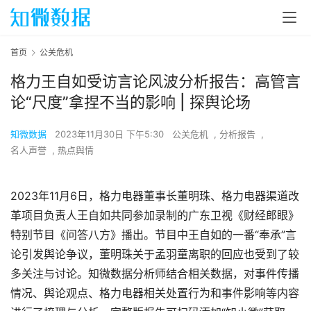
首页
公关危机
格力王自如受访言论风波分析报告：高管言
论“尺度”拿捏不当的影响 | 探舆论场
知微数据
2023年11月30日 下午5:30
公关危机
,
分析报告
,
名人声誉
,
热点舆情
2023年11月6日，格力电器董事长董明珠、格力电器渠道改
革项目负责人王自如共同参加录制的广东卫视《财经郎眼》
特别节目《问答八方》播出。节目中王自如的一番“奉承”言
论引发舆论争议，董明珠关于孟羽童离职的回应也受到了较
多关注与讨论。知微数据分析师结合相关数据，对事件传播
情况、舆论观点、格力电器相关处置行为和事件影响等内容