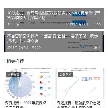
10月危机：青岛啤酒回应次数最多；小杨哥徒弟低俗带
货影响较大 | 探舆论场
上一篇
2023年11月29日 下午5:30
不当营销案例解析：“出圈”变“出格”，喜茶下架「我佛
持杯」 | 探舆论场
2023年12月7日 下午5:30
下一篇
相关推荐
分析报告
公关危机
深度报告：2017年度传媒1
专题报告：厦航航空杂志疑
号娱乐蓝皮书
含代孕广告 | 探舆论场