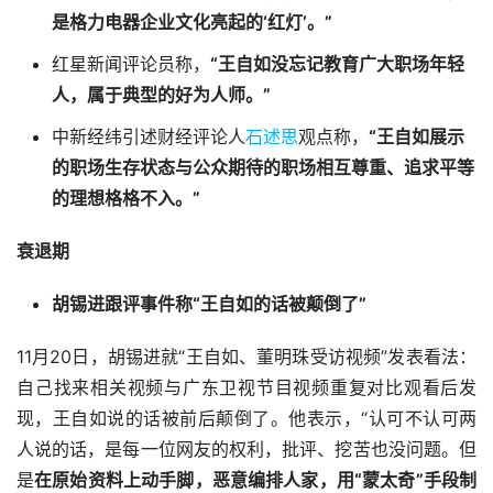
是格力电器企业文化亮起的‘红灯’。”
红星新闻评论员称，
“王自如没忘记教育广大职场年轻
人，属于典型的好为人师。”
中新经纬引述财经评论人
石述思
观点称，
“王自如展示
的职场生存状态与公众期待的职场相互尊重、追求平等
的理想格格不入。”
衰退期
胡锡进跟评事件称“王自如的话被颠倒了”
11月20日，胡锡进就“王自如、董明珠受访视频”发表看法：
自己找来相关视频与广东卫视节目视频重复对比观看后发
现，王自如说的话被前后颠倒了。他表示，“认可不认可两
人说的话，是每一位网友的权利，批评、挖苦也没问题。但
是
在原始资料上动手脚，恶意编排人家，用“蒙太奇”手段制