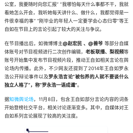
公室，我要随时向您汇报” “我哪怕每天什么事都不干，我就
看她怎么开会，我听她每天讲什么、做什么，我都觉得是一
件很幸福的事” “刚毕业的年轻人一定要学会心态归零”等王
自如在节目上的言论引起了较大的关注与争议。
在节目播出后，如微博博主
@赵宏民 、@兽爷
等部分自媒
体账号对节目视频进行二次创作编辑，
老板联播、梨视频
等
账号开始集中发布节目视频片段，推动王自如相关言论在舆
论场内传播。此外，不少网友还提到了2014年王自如罗永
浩公开辩论事件以及
罗永浩言论“被包养的人就不要谈什么
独立人格了”，称“罗永浩一语成谶”
。
据
知微舆论场
，11月8日，包含王自如部分言论内容的词条
开始登榜社交平台，相关讨论逐渐变多。其中，自媒体对王
自如系列言论展现了较高的关注度。