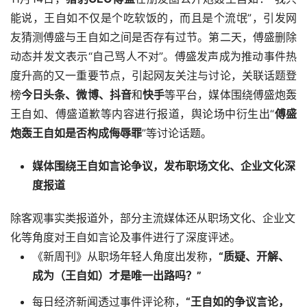
能说，王自如不仅是个吃软饭的，而且是个流氓”，引发网
友猜测傅盛与王自如之间是否存有过节。第二天，傅盛删除
动态并发文表示“自己骂人不对”。傅盛发声成为推动事件热
度升高的又一重要节点，引起网友关注与讨论，关联话题登
榜
今日头条、微博、抖音
和
快手
等平台，媒体围绕傅盛炮轰
王自如、傅盛道歉等内容进行报道，舆论场中衍生出“
傅盛
炮轰王自如是否构成侮辱罪
”等讨论话题。
媒体围绕王自如言论争议，发布职场文化、企业文化深
度报道
除客观事实类报道外，部分主流媒体还从职场文化、企业文
化等角度对王自如言论及事件进行了深度评述。
《新周刊》从职场年轻人角度出发称，
“质疑、开解、
成为（王自如）才是唯一出路吗？”
每日经济新闻透过事件评论称，
“王自如的争议言论，