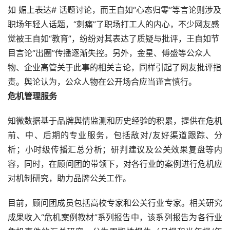
如 媚上表达# 话题讨论，而王自如“心态归零”等言论则涉及
职场年轻人话题，“刺痛”了职场打工人的内心，不少网友感
觉被王自如“教育”，纷纷对其表达了质疑与批评，王自如节
目言论“出圈”传播逐渐失控。另外，金星、傅盛等公众人
物、企业高管关于此事的相关言论，同样引起了网友批评指
责。舆论认为，公众人物在公开场合应当谨言慎行。
危机管理服务
知微数据基于品牌舆情监测和历史经验的积累，提供在危机
前、中、后期的专业服务，包括敌对/友好渠道跟踪、分
析；小时级传播汇总分析；研判建议及公关效果复盘等内
容，同时，在顾问团的带领下，对各行业的案例进行危机应
对机制研究，助力品牌公关工作。
目前，顾问团成员包括高校专家和公关行业专家。相关研究
成果收入“危机案例教材”系列报告中，该系列报告为各行业