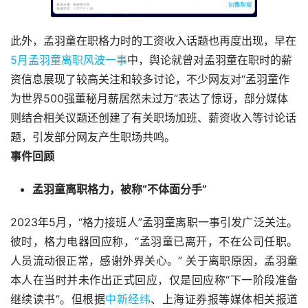
此外，孟羽童在职格力时的工资收入话题也再度出现，早在
5月孟羽童离职风波一事
中，舆论就曾对孟羽童在职时的薪
资信息展现了较高关注和较多讨论，不少网友对“孟羽童作
为世界500强董秘月薪居然未过万”表达了惊讶，部分媒体
则结合相关议题还创建了有关职场加班、薪资收入等讨论话
题，引发部分网友产生职场共鸣。
事件回顾
孟羽童离职格力，被称“不体面分手”
2023年5月，“格力接班人”孟羽童离职一事引发广泛关注。
彼时，格力电器回应称，“孟羽童已离开，不在公司任职。
人员流动很正常，感谢外界关心。” 关于离职原因，孟羽童
本人在当时并未作出正式回应，仅是回应称“下一阶段准备
继续读书”。但根据
中新经纬
、上海证券报等媒体相关报道