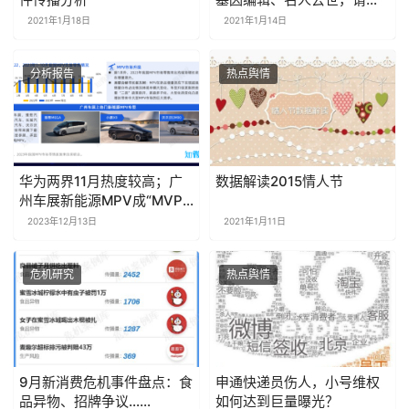
好你的2018记忆
2021年1月18日
2021年1月14日
分析报告
热点舆情
华为两界11月热度较高；广
数据解读2015情人节
州车展新能源MPV成“MVP”
| 新能源汽车月报
2023年12月13日
2021年1月11日
危机研究
热点舆情
9月新消费危机事件盘点：食
申通快递员伤人，小号维权
品异物、招牌争议……
如何达到巨量曝光？