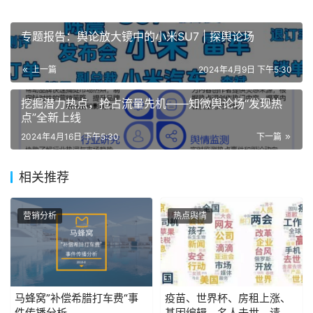
专题报告：舆论放大镜中的小米SU7 | 探舆论场
上一篇
2024年4月9日 下午5:30
挖掘潜力热点，抢占流量先机——知微舆论场“发现热
点”全新上线
2024年4月16日 下午5:30
下一篇
相关推荐
营销分析
热点舆情
马蜂窝”补偿希腊打车费“事
疫苗、世界杯、房租上涨、
件传播分析
基因编辑、名人去世，请收