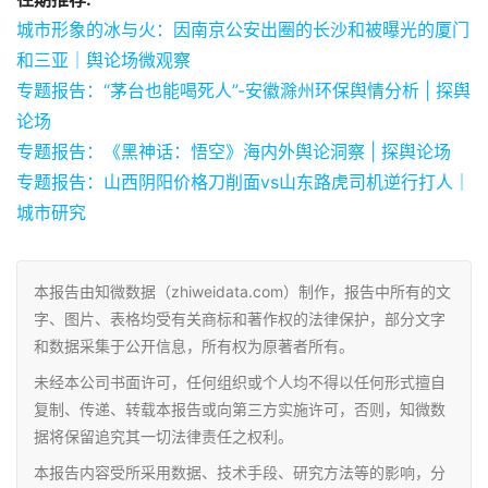
城市形象的冰与火：因南京公安出圈的长沙和被曝光的厦门
和三亚｜舆论场微观察
专题报告：“茅台也能喝死人”-安徽滁州环保舆情分析 | 探舆
论场
专题报告：《黑神话：悟空》海内外舆论洞察 | 探舆论场
专题报告：山西阴阳价格刀削面vs山东路虎司机逆行打人｜
城市研究
本报告由知微数据（zhiweidata.com）制作，报告中所有的文
字、图片、表格均受有关商标和著作权的法律保护，部分文字
和数据采集于公开信息，所有权为原著者所有。
未经本公司书面许可，任何组织或个人均不得以任何形式擅自
复制、传递、转载本报告或向第三方实施许可，否则，知微数
据将保留追究其一切法律责任之权利。
本报告内容受所采用数据、技术手段、研究方法等的影响，分