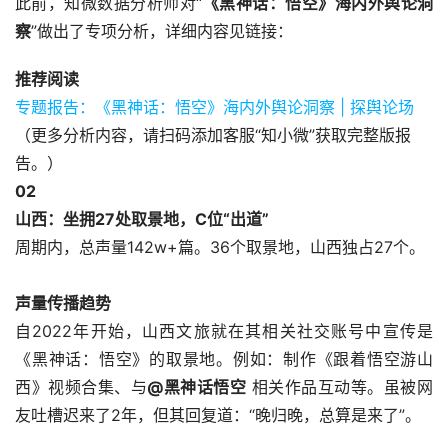
此前，知微数据分析师对“
《黑神话：悟空》
海内外舆论洞
察
”做出了专项分析，详细内容见链接：
推荐阅读
专题报告：《黑神话：悟空》海内外舆论洞察 | 探舆论场
（更多分析内容，请扫码添加客服“知小微”获取完整版报
告。）
0
2
山西：坐拥27处取景地，C位“出道”
周期内，总声量142w+篇。36个取景地，山西独占27个。
声量传播趋势
自2022年开始，山西文旅就在其相关社交账号中宣传是
《黑神话：悟空》的取景地。例如：制作《跟着悟空游山
西》视频合集、与
@黑神话悟空
 相关作品互动等。虽被网
友吐槽迟来了2年，但其回复道：“晚归晚，总算是来了”。