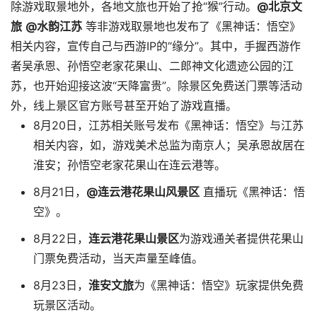
除游戏取景地外，各地文旅也开始了抢“猴”行动。
@北京文
旅
@水韵江苏
等非游戏取景地也发布了《黑神话：悟空》
相关内容，宣传自己与西游IP的“缘分”。其中，手握西游作
者吴承恩、孙悟空老家花果山、
二郎神文化遗迹公园
的江
苏，也开始迎接这波“天降富贵”。除景区免费送门票等活动
外，线上景区官方账号甚至开始了游戏直播。
8月20日，江苏相关账号发布《黑神话：悟空》与江苏
相关内容，如，游戏美术总监为南京人；
吴承恩故居
在
淮安；孙悟空老家花果山在连云港等。
8月21日，
@
连云港花果山风景区
直播玩《黑神话：悟
空》。
8月22日，
连云港
花果山景区
为游戏通关者提供花果山
门票免费活动，当天声量至峰值。
8月23日，
淮安文旅
为《黑神话：悟空》玩家提供免费
玩景区活动。