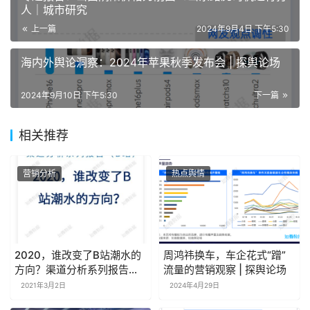
人｜城市研究
上一篇
2024年9月4日 下午5:30
海内外舆论洞察：2024年苹果秋季发布会 | 探舆论场
2024年9月10日 下午5:30
下一篇
相关推荐
营销分析
热点舆情
2020，谁改变了B站潮水的
周鸿祎换车，车企花式“蹭”
方向？渠道分析系列报告（B
流量的营销观察 | 探舆论场
站）
2021年3月2日
2024年4月29日