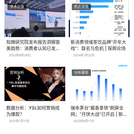
学术分享
热点舆情
知微研究院发布报告洞察医
新消费领域茶饮品牌“开年大
美趋势：消费者认知已发生
戏”：联名与危机 | 探舆论场
变化
2022年8月26日
2024年1月22日
营销分析
分析报告
数据分析：YSL如何营销成
瑞幸茅台“酱香拿铁”刷屏全
为爆款？
网；“月饼大战”已开启 | 新消
费周报
2021年1月11日
2023年9月11日