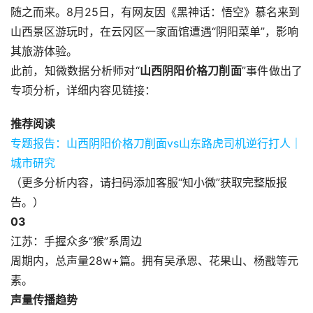
随之而来。8月25日，有网友因《黑神话：悟空》慕名来到
山西景区游玩时，在云冈区一家面馆遭遇“阴阳菜单”，影响
其旅游体验。
此前，知微数据分析师对“
山西阴阳价格刀削面
”事件做出了
专项分析，详细内容见链接：
推荐阅读
专题报告：山西阴阳价格刀削面vs山东路虎司机逆行打人｜
城市研究
（更多分析内容，请扫码添加客服“知小微”获取完整版报
告。）
0
3
江苏：手握众多“猴”系周边
周期内，总声量28w+篇。拥有吴承恩、花果山、杨戬等元
素。
声量传播趋势