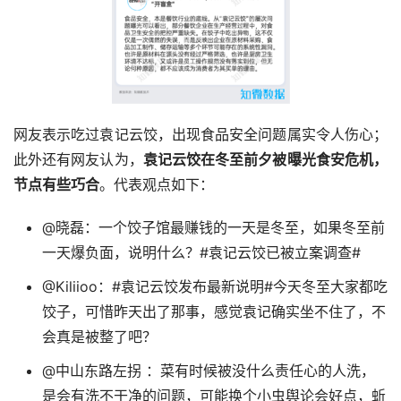
网友表示吃过袁记云饺，出现食品安全问题属实令人伤心；
此外还有网友认为，
袁记云饺在冬至前夕被曝光食安危机，
节点有些巧合
。代表观点如下：
@晓磊：一个饺子馆最赚钱的一天是冬至，如果冬至前
一天爆负面，说明什么？#袁记云饺已被立案调查#
@Kiliioo：#袁记云饺发布最新说明#今天冬至大家都吃
饺子，可惜昨天出了那事，感觉袁记确实坐不住了，不
会真是被整了吧？
@中山东路左拐 ：菜有时候被没什么责任心的人洗，
是会有洗不干净的问题，可能换个小虫舆论会好点，蚯