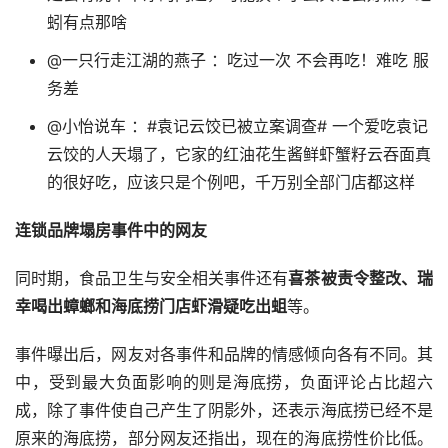
蚓有点那啥
@一只行走江湖的燕子 ：吃过一次 不会再吃！难吃 服
务差
@小怡说车 ：#袁记云饺已被立案调查# 一个爱吃袁记
云饺的人天塌了，它家的红油花生酱鲜虾蟹籽云吞面真
的很好吃，应该只是个例吧，千万别全部门店都这样
连锁品牌塌房事件中的网友
同时期，食品卫生与安全相关事件还有
喜茶被责令整改、瑞
幸喝出蟑螂和海底捞门店虾滑疑吃出蛆
等。
事件曝出后，网友对各事件和品牌的情感倾向各有不同。其
中，受到最大负面影响的则是海底捞，负面评论占比超六
成，除了事件使自己产生了阴影外，还表示海底捞已经不是
原来的海底捞，部分网友还指出，现在的海底捞性价比低。