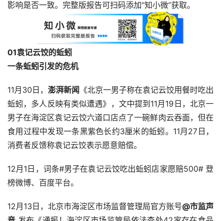
影响是否一致。完整版报告可扫码添加“知小微”获取。
01
袁记云饺的蚯蚓
一条蚯蚓引发的危机
11月30日，
澎湃新闻
《北京一男子称在袁记云饺用餐时吃出
蚯蚓，多人反映有类似遭遇》，文中提到11月19日，北京一
男子在海淀区袁记云饺六道口店点了一碗鲜肉云吞面，但在
食用过程中发现一条黑紫色长约3厘米的蚯蚓。11月27日，
消费者反馈称袁记云饺表示愿意赔偿。
12月1日，词条#男子在袁记云饺吃出蚯蚓店家愿赔500# 登
榜微博、百度平台。
12月13日，北京市海淀区市场监督管理局官方账号
@市监声
音
 发布《通报！海淀区市场监管局依法查处42家存在食品