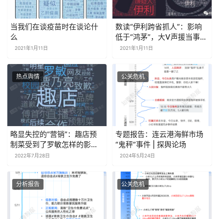
当我们在谈疫苗时在谈论什
数读“伊利跨省抓人”：影响
么
低于“鸿茅”，大V声援当事人
推动传播
2021年1月11日
2021年1月11日
热点舆情
公关危机
略显失控的“营销”：趣店预
专题报告：连云港海鲜市场
制菜受到了罗敏怎样的影
“鬼秤”事件 | 探舆论场
响？
2022年7月28日
2024年5月24日
分析报告
公关危机