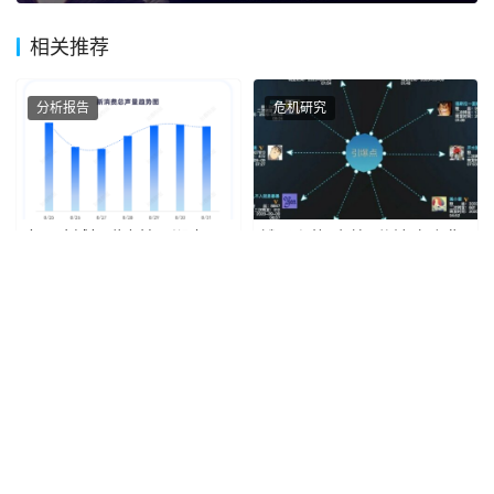
相关推荐
分析报告
危机研究
蜜雪冰城捐赠支持西湖大
饿了么的“多给5分钟”如何犯
学；沪上阿姨水果茶被吐槽 |
了众怒？
新消费周报
2023年9月4日
2021年1月14日
分析报告
分析报告
专题报告：五一文旅观察，
双11「他经济」崛起；蜜雪