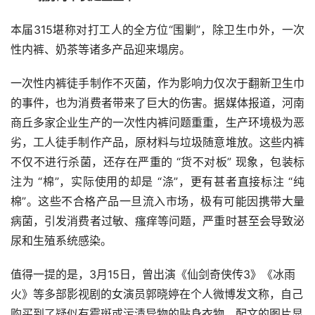
本届315堪称对打工人的全方位“围剿”，除卫生巾外，一次
性内裤、奶茶等诸多产品迎来塌房。
一次性内裤徒手制作不灭菌，作为影响力仅次于翻新卫生巾
的事件，也为消费者带来了巨大的伤害。据媒体报道，河南
商丘多家企业生产的一次性内裤问题重重，生产环境极为恶
劣，工人徒手制作产品，原材料与垃圾随意堆放。这些内裤
不仅不进行杀菌，还存在严重的 “货不对板” 现象，包装标
注为 “棉”，实际使用的却是 “涤”，更有甚者直接标注 “纯
棉”。这些不合格产品一旦流入市场，极有可能因携带大量
病菌，引发消费者过敏、瘙痒等问题，严重时甚至会导致泌
尿和生殖系统感染。
值得一提的是，3月15日，曾出演《仙剑奇侠传3》《冰雨
火》等多部影视剧的女演员郭晓婷在个人微博发文称，自己
购买到了疑似有霉斑或污渍异物的贴身衣物，配文的图片显