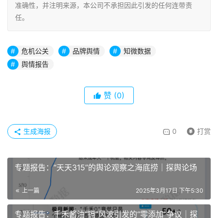
准确性，并注明来源，本公司不承担因此引发的任何连带责
任。
危机公关
品牌舆情
知微数据
舆情报告
赞
(0)
生成海报
0
打赏
专题报告：“天天315”的舆论观察之海底捞｜探舆论场
上一篇
2025年3月17日 下午5:30
专题报告：千禾酱油“镉”风波引发的“零添加”争议｜探