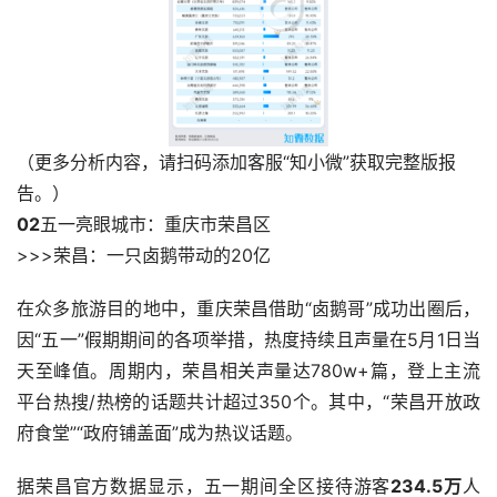
（更多分析内容，
请扫码添加客服“知小微”获取完整版报
告。
）
0
2
五一亮眼城市：重庆市荣昌区
>>>荣昌：一只卤鹅带动的20亿
在众多旅游目的地中，重庆荣昌借助“卤鹅哥”成功出圈后，
因“五一”假期期间的各项举措，热度持续且声量在5月1日当
天至峰值。周期内，荣昌相关声量达780w+篇，登上主流
平台热搜/热榜的话题共计超过350个。其中，“荣昌开放政
府食堂”“政府铺盖面”成为热议话题。
据荣昌官方数据显示，五一期间全区接待游客
234.5万
人