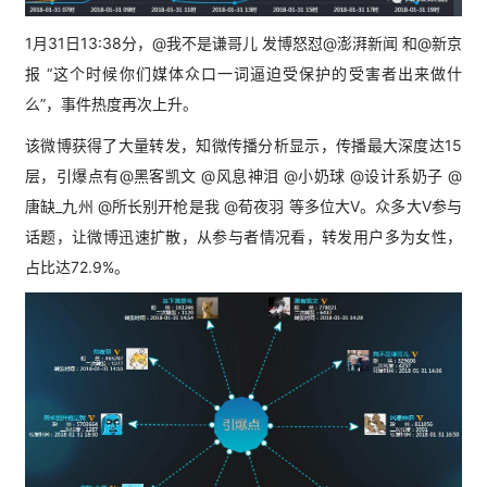
1月31日13:38分，@我不是谦哥儿 发博怒怼@澎湃新闻 和
@新京
报 “这个时候你们媒体众口一词逼迫受保护的受害者出来做什
么”，事件热度再次上
升。
该微博获得了大量转发，知微传播分析显示，传播最大深度达15
层，引爆点有@黑客凯文 @风息神泪 @小奶球 @设计系奶子 @
唐缺_九州 @所长别开枪是我 @荀夜羽 等多位大V。众多大V参与
话题，让微博迅速扩散，从参与者情况看，转发用户多为女性，
占比达72.9%。