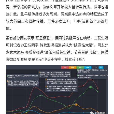
网、新京报的影响力，微信文章开始被大量转载传播，微博也迅
速扩散，且早期传播者多为网媒，网媒集中追热点的特征造成了
较大范围二次辐射传播。事件热度上升，10时达到首个热议峰
值。
虽有部分网友表示“细思极恐”，但同时质疑声也在响起，三联生活
周刊记者@王恺同学 转发澎湃报道并认为“随意性太强”，网友@
少女大师姊 亦质疑报道“没任何反转实锤，节奏带到飞起”，网媒
官微@今晚报 更是表示“申诉走程序，找女孩干嘛”。