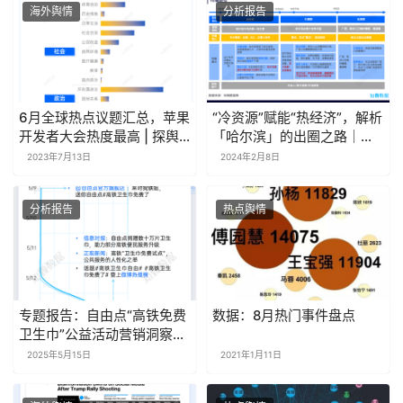
海外舆情
分析报告
6月全球热点议题汇总，苹果
“冷资源”赋能“热经济”，解析
开发者大会热度最高 | 探舆
「哈尔滨」的出圈之路｜城
论场
市研究
2023年7月13日
2024年2月8日
分析报告
热点舆情
专题报告：自由点“高铁免费
数据：8月热门事件盘点
卫生巾”公益活动营销洞察｜
探舆论场
2025年5月15日
2021年1月11日