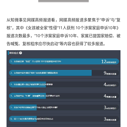
从知微事见网媒高频报道看，
网媒高频报道多聚焦于“申诉”与“复
核”，其中《女孩被全家“性侵”11人获刑 10个涉案家庭申诉10年》
报道次数最多，
“10个涉案家庭申诉10年、家属已提国家赔偿、被
告喊冤、复核
程序应尽快启动”等内容也获得了较多报道
。