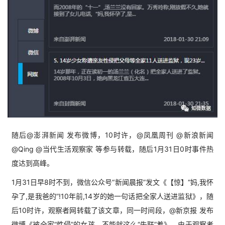
随后@澎湃新闻 发布微博，10时许，@凤凰周刊 @新浪新闻
@Qing @当代生活观察家 等参与转载，随后1月31日0时事件热
度达到高峰。
1月31日早8时不到，微信公众号“新闻晨报”发文《【惊】“妈,我怀
孕了,是我爸的”!10年前,14岁的她一句话把全家人送进监狱》，随
后10时许，观察者网转载了该文章，同一时间段，@新京报 发布
微博《被全家“性侵”的女孩，不能就这么“失联”着》，由于观察者