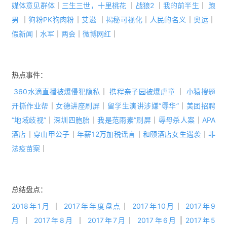
媒体意见群体
｜
三生三世，十里桃花
｜
战狼2
｜
我的前半生
｜
跑
男
｜
狗粉PK狗肉粉
｜
艾滋
｜
揭秘可视化
｜
人民的名义
｜
奥运
｜
假新闻
｜
水军
｜
两会
｜
微博网红
｜
热点事件：
360水滴直播被爆侵犯隐私
｜
携程亲子园被爆虐童
｜
小猿搜题
开撕作业帮
｜
女德讲座刷屏
｜
留学生演讲涉嫌“辱华”
｜
美团招聘
“地域歧视”
｜
深圳四胞胎
｜
我是范雨素”刷屏
｜
辱母杀人案
｜
APA
酒店
｜
穿山甲公子
｜
年薪12万加税谣言
｜
和颐酒店女生遇袭
｜
非
法疫苗案
｜
总结盘点：
2018年1月
｜
2017年年度盘点
｜
2017年10月
｜
2017年9
月
｜
2017年8月
｜
2017年7月
｜
2017年6月
|
2017年5