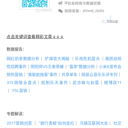
点击关键词查看精彩文章↓↓↓
数据报告：
网红奶茶数据分析
｜
铲屎官大揭秘
｜
乐视危机盘点
｜
美团歧视
性招聘事件
｜
阴阳师VS王者荣耀
｜
“喜茶”数据分析
｜
小米6发布会
预热营销
｜
“美联航拖客”事件
｜
共享单车
｜
网易云音乐乐评专列
｜
315舆情全盘点
｜
抵制乐天事件
｜
武亦姝与赵雷
｜
微博双11
｜
YSL营销
｜
专题解读：
2017营销
创意
｜
“旅行青蛙”如何走红
｜
乌镇互联网大会
｜
社交