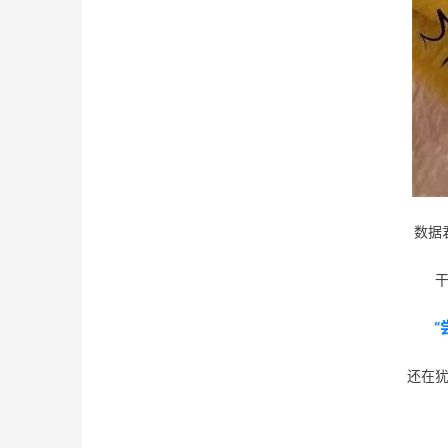
数据
“
还在