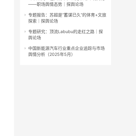
——职场舆情态势｜探舆论场
专题报告：苏超是“蓄谋已久”的体育+文旅
探索｜探舆论场
专题研究：顶流Labubu的走红之路｜探
舆论场
中国新能源汽车行业重点企业追踪与市场
舆情分析（2025年5月）