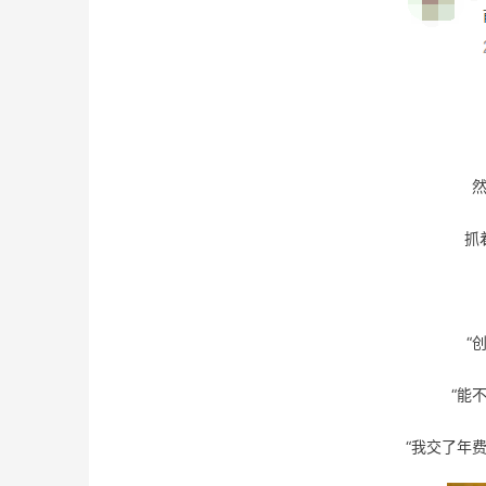
抓
“
“能
“我交了年