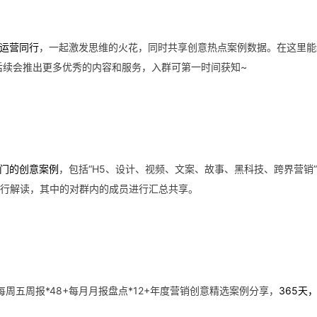
运营同行
，一起激发思维的火花，同时共享创意热点案例数据。在这里能
后续会推出更多优秀的内容和服务，入群可第一时间获知~
门的创意案例
，包括“H5、设计、视频、文案、故事、黑科技、跨界营销
进行解读，其中的对群内的成员进行汇总共享。
每周五周报*48+每月月报盘点*12+年度营销创意精选案例分享，
365天