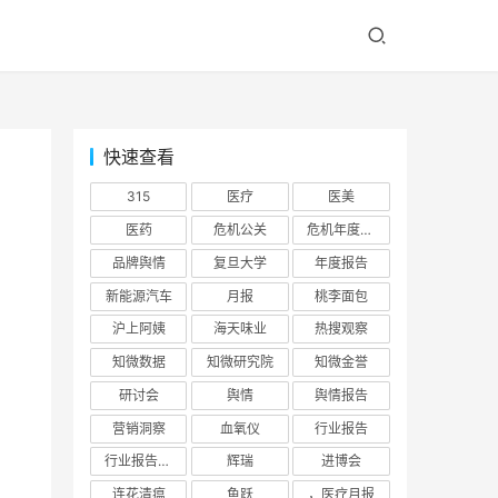
快速查看
315
医疗
医美
医药
危机公关
危机年度报告
品牌舆情
复旦大学
年度报告
新能源汽车
月报
桃李面包
沪上阿姨
海天味业
热搜观察
知微数据
知微研究院
知微金誉
研讨会
舆情
舆情报告
营销洞察
血氧仪
行业报告
行业报告，年报，证券行业
辉瑞
进博会
连花清瘟
鱼跃
，医疗月报