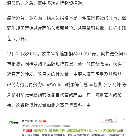
温酸奶，之后，蒙牛多次进行物资捐赠。
疫情紧急，多次为一线人员捐赠本是一件值得称赞的好事，但
蒙牛却因营销过度而陷入负面舆论。
从获赞到被批，转折出现
在2月1日。
1月31日晚21:58，蒙牛宣布追加捐赠6.6亿产品。
同样是夜间公
布捐赠，同样是旗下品牌矩阵转发，蒙牛的这条微博，获得了
近百万的转发。
这巨大的转发量，主要来源于明星及其粉丝，
@努力努力再努力x @William威廉陈伟霆 @杨紫 @李易峰 等
众多明星账号纷纷转发各自代言的产品，有了流量艺人的加
持，这条微博转发量如此之高已是意料之中。