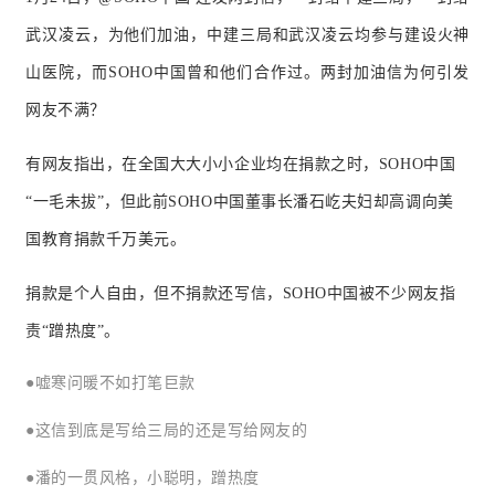
武汉凌云，为他们加油，中建三局和武汉凌云均参与建设火神
山医院，而SOHO中国曾和他们合作过。两封加油信为何引发
网友不满？
有网友指出，在全国大大小小企业均在捐款之时，SOHO中国
“一毛未拔”，但此前SOHO中国董事长潘石屹夫妇却高调向美
国教育捐款千万美元。
捐款是个人自由，但不捐款还写信，SOHO中国被不少网友指
责“蹭热度”。
●嘘寒问暖不如打笔巨款
●这信到底是写给三局的还是写给网友的
●潘的一贯风格，小聪明，蹭热度