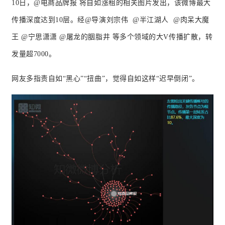
10日，@电商品牌报 将自如涨租的相关图片发出，该微博最大
传播深度达到10层。经@导演刘宗伟 @半江湖人 @肉呆大魔
王 @宁思潇潇 @屠龙的胭脂井 等多个领域的大V传播扩散，转
发量超7000。
网友多指责自如“黑心”“扭曲”，觉得自如这样“迟早倒闭”。