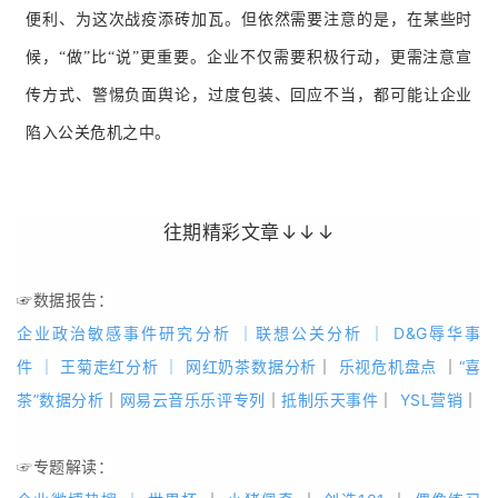
便利、为这次战疫添砖加瓦。
但依然需要注意的是，在某些时
候，“做”比“说”更重要。
企业不仅需要积极行动，更需注意宣
传方式、警惕负面舆论，过度包装、回应不当，都可能让企业
陷入公关危机之中。
往期精彩文章↓↓↓
☞
数据报告：
企业政治敏感事件研究分析
｜
联想公关分析
｜
D&G辱华事
件
｜
王菊走红分析
｜
网红奶茶数据分析
｜
乐视危机盘点
｜
“喜
茶”数据分析
｜
网易云音乐乐评专列
｜
抵制乐天事件
｜
YSL营销
｜
☞专题解读：