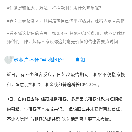
●你倒是和恒大、万达一样捐款啊！凑什么热闹呢？
●表面上表扬别人，其实是拉自己进来趁热度，还给人家盖高帽
●看不懂这封信的意思，如果不打算承担部分费用，就不要耽误
师傅们工作，起码人家读你这封毫无价值的信也需要点时间
趁租户不便“坐地起价”——自如
近日，有不少租客反应，自如趁疫情期间，租客不便搬家换
租，肆意哄抬租金，租金续租普遍增长10%-30%。
9日，自如回应称“经跟进到租客，多是因长租客想改为短期续
约引起，与租客基本达成共识。”但该回应并未获得网友信任，
不少人觉得“与租客达成共识”这句话是否需要再次考量。