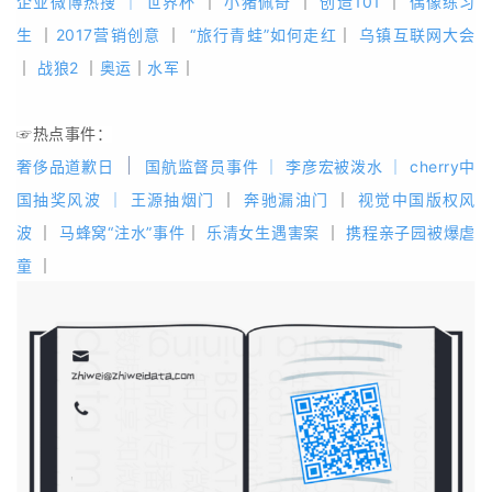
企业微博热搜
｜
世界杯
｜
小猪佩奇
｜
创造101
｜
偶像练习
生
｜
2017营销创意
｜
“旅行青蛙”如何走红
｜
乌镇互联网大会
｜
战狼2
｜
奥运
｜
水军
｜
☞热点事件：
｜
奢侈品道歉日
国航监督员事件
｜
李彦宏被泼水
｜
cherry中
国抽奖风波
｜
王源抽烟门
｜
奔驰漏油门
｜
视觉中国版权风
波
｜
马蜂窝“注水”事件
｜
乐清女生遇害案
｜
携程亲子园被爆虐
童
｜