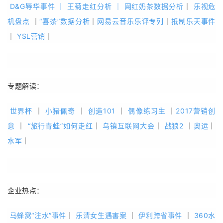
D&G辱华事件
｜
王菊走红分析
｜
网红奶茶数据分析
｜
乐视危
机盘点
｜
“喜茶”数据分析
｜
网易云音乐乐评专列
｜
抵制乐天事件
｜
YSL营销
｜
专题解读：
世界杯
｜
小猪佩奇
｜
创造101
｜
偶像练习生
｜
2017营销创
意
｜
“旅行青蛙”如何走红
｜
乌镇互联网大会
｜
战狼2
｜
奥运
｜
水军
｜
企业热点：
马蜂窝“注水”事件
｜
乐清女生遇害案
｜
伊利跨省事件
｜
360水