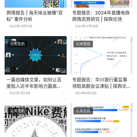
舆情报告 | 海天味业被曝“双
专题报告：2024年直播电商
标” 事件分析
舆情态势研究 | 探舆论场
2022年10月15日
2024年12月30日
公关危机
公关危机
一篇自媒体文章，如何让百
专题报告：华兴银行董监事
度陷入近半年影响力最高的
领取高额会议津贴 | 探舆论
负面舆情？
场
2021年1月14日
2024年8月16日
公关危机
公关危机