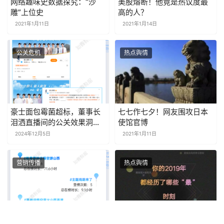
网络趣味史数据探究：“沙
美股熔断！他竟是热议度最
雕”上位史
高的人？
2021年1月11日
2021年1月14日
公关危机
热点舆情
豪士面包霉菌超标，董事长
七七作七夕！网友围攻日本
泪洒直播间的公关效果洞察 |
使馆官博
探舆论场
2024年12月5日
2021年1月11日
营销传播
热点舆情
专题报告：借势《黑神话：
如果遗忘不能阻止，就让数