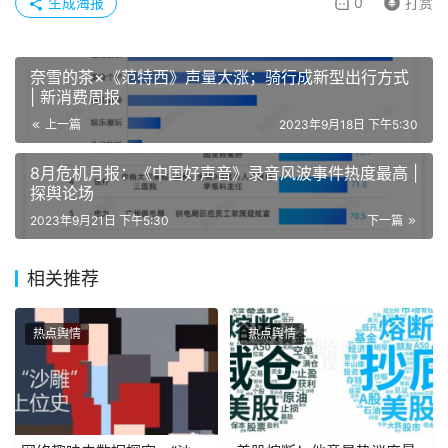
生成海报
0
打赏
奈雪的茶×《范特西》声量大涨；骑行成新型出行方式
| 新消费周报
上一篇
2023年9月18日 下午5:30
8月危机月报：《中国好声音》录音风波事件热度最高 |
探舆论场
2023年9月21日 下午5:30
下一篇
相关推荐
热点舆情
热点舆情