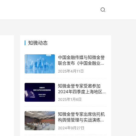
知微动态
中国金融传媒与知微金誉
联合发布《中国金融业声
誉风险典型案例精编
2025年4月11日
（2024）》，深度解码年
度金融业声誉危机
知微金誉专家受邀参加
2024年四季度上海地区期
货公司首席风险官联席会
2025年1月6日
｜专家动态
知微金誉专家出席信托机
构舆情管理与实战演练高
级研修班 | 专家动态
2024年9月27日