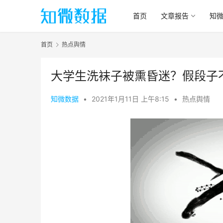
首页
文章报告
知
首页
热点舆情
大学生洗袜子被熏昏迷？假段子
知微数据
•
2021年1月11日 上午8:15
•
热点舆情