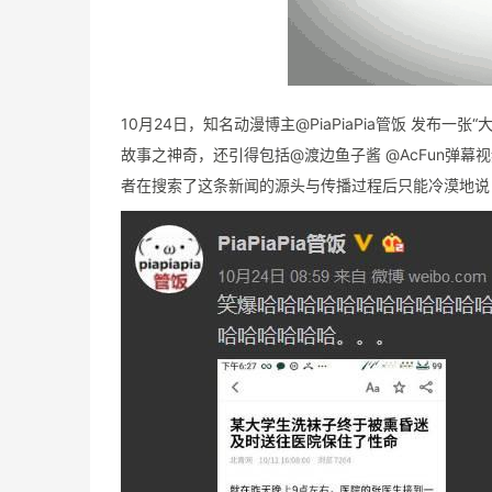
10月24日，知名动漫博主@PiaPiaPia管饭 发
故事之神奇，还引得包括@渡边鱼子酱 @AcFun弹幕
者在搜索了这条新闻的源头与传播过程后只能冷漠地说