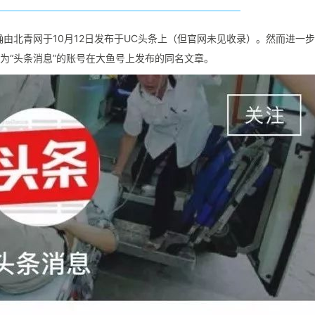
消息确由北青网于10月12日发布于UC头条上（但官网未见收录）。然而进一
名为“头条消息”的账号在大鱼号上发布的同名文章。