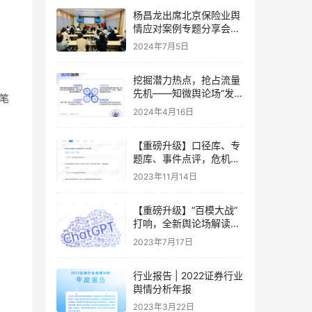
杨昌龙出席北京保险业舆
情应对案例专题分享会并
做专题分享
2024年7月5日
。
挖掘潜力热点，抢占流量
先机——知微舆论场“发现
的笔
热点”全新上线
2024年4月16日
【重磅升级】口径库、专
题库、事件点评，危机洞
察的新方式来了
2023年11月14日
【重磅升级】“百模大战”
打响，全新舆论场解读AI
大模型热潮
2023年7月17日
行业报告 | 2022证券行业
舆情分析年报
2023年3月22日