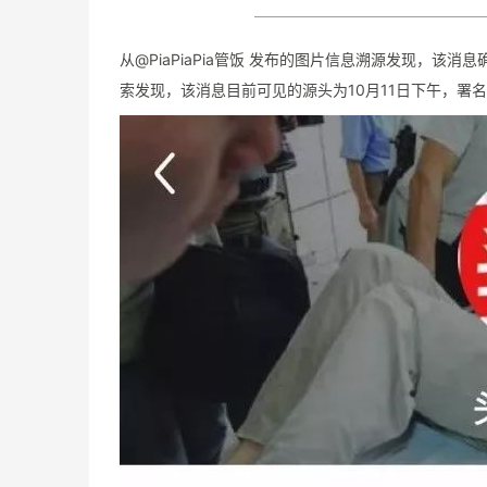
从@PiaPiaPia管饭 发布的图片信息溯源发现，该
索发现，该消息目前可见的源头为10月11日下午，署