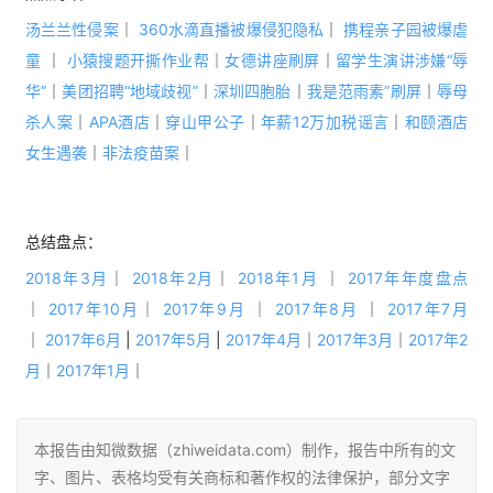
汤兰兰性侵案
｜
360水滴直播被爆侵犯隐私
｜ 
携程亲子园被爆虐
童
｜
小猿搜题开撕作业帮
｜
女德讲座刷屏
｜
留学生演讲涉嫌“辱
华”
｜
美团招聘“地域歧视”
｜
深圳四胞胎
｜
我是范雨素”刷屏
｜
辱母
杀人案
｜
APA酒店
｜
穿山甲公子
｜
年薪12万加税谣言
｜
和颐酒店
女生遇袭
｜
非法疫苗案
｜
总结盘点：
2018年3月
｜
2018年2月
｜
 2018年1月
 ｜
2017年年度盘点
｜
2017年10月
｜
2017年9月
 ｜
2017年8月
 ｜ 
2017年7月
｜ 
2017年6月
 | 
2017年5月
 | 
2017年4月
｜
2017年3月
｜
2017年2
月
｜
2017年1月
｜
本报告由知微数据（zhiweidata.com）制作，报告中所有的文
字、图片、表格均受有关商标和著作权的法律保护，部分文字