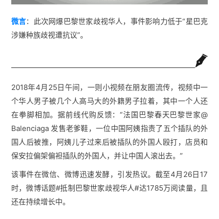
微言
：此次网爆巴黎世家歧视华人，事件影响力低于“星巴克
涉嫌种族歧视遭抗议”。
2018年4月25日午间，一则小视频在朋友圈流传，视频中一
个华人男子被几个人高马大的外籍男子拉着，其中一个人还
在拳脚相加。据前线代购反馈：“法国巴黎春天巴黎世家@ 
Balenciaga 发售老爹鞋，一位中国阿姨指责了五个插队的外
国人后被推，阿姨儿子过来后被插队的外国人殴打，店员和
保安拉偏架偏袒插队的外国人，并让中国人滚出去。”
该事件在微信、微博迅速发酵，引发热议。截至4月26日17
时，微博话题#抵制巴黎世家歧视华人#达1785万阅读量，且
还在持续增长中。