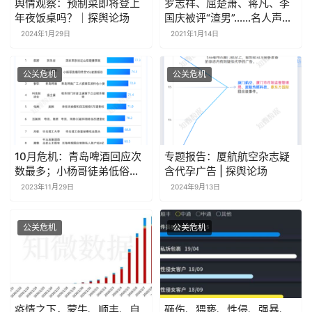
舆情观察：预制菜即将登上
罗志祥、屈楚萧、蒋凡、李
年夜饭桌吗？｜探舆论场
国庆被评“渣男”……名人声誉
管理到底如何做？
2024年1月29日
2021年1月14日
公关危机
公关危机
10月危机：青岛啤酒回应次
专题报告：厦航航空杂志疑
数最多；小杨哥徒弟低俗带
含代孕广告 | 探舆论场
货影响较大 | 探舆论场
2023年11月29日
2024年9月13日
公关危机
公关危机
疫情之下，蒙牛、顺丰、自
砸伤、猥亵、性侵、强暴、