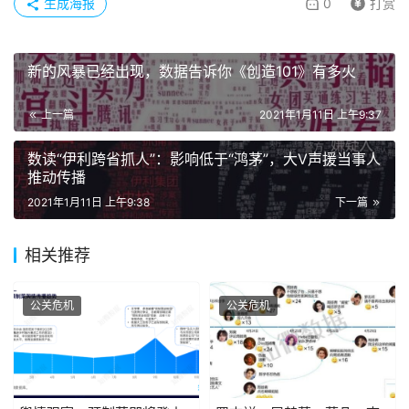
生成海报
0
打赏
新的风暴已经出现，数据告诉你《创造101》有多火
上一篇
2021年1月11日 上午9:37
数读“伊利跨省抓人”：影响低于“鸿茅”，大V声援当事人
推动传播
2021年1月11日 上午9:38
下一篇
相关推荐
公关危机
公关危机