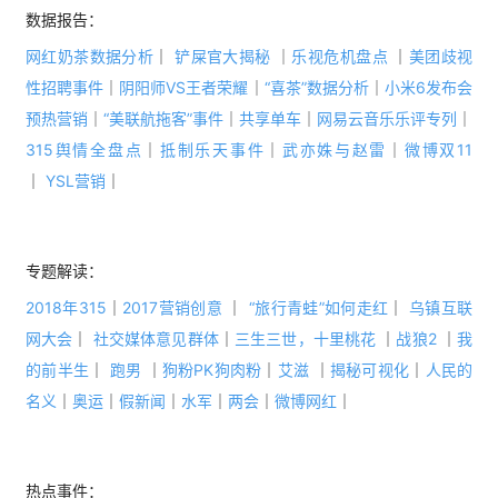
数据报告：
网红奶茶数据分析
｜
铲屎官大揭秘
｜
乐视危机盘点
 ｜
美团歧视
性招聘事件
｜
阴阳师VS王者荣耀
｜
“喜茶”数据分析
｜
小米6发布会
预热营销
｜
“美联航拖客”事件
｜
共享单车
｜
网易云音乐乐评专列
｜
315舆情全盘点
｜
抵制乐天事件
｜
武亦姝与赵雷
｜
微博双11
｜ 
YSL营销
｜
专题解读： 
2018年315
｜
2017营销创意
｜
“旅行青蛙”如何走红
｜
乌镇互联
网大会
｜
社交媒体意见群体
｜
三生三世，十里桃花
｜
战狼2
｜
我
的前半生
｜ 
跑男
 ｜
狗粉PK狗肉粉
｜
艾滋
｜
揭秘可视化
｜
人民的
名义
｜
奥运
｜
假新闻
｜
水军
｜
两会
｜
微博网红
｜
热点事件：