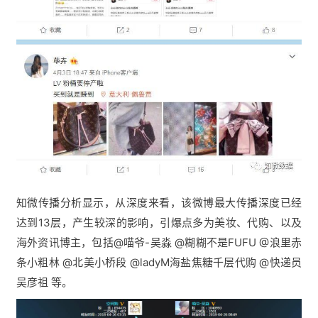
知微传播分析显示，从深度来看，该微博最大传播深度已经
达到13层，产生较深的影响，引爆点多为美妆、代购、以及
海外资讯博主，包括@喵爷-吴淼 @糊糊不是FUFU @浪里赤
条小粗林 @北美小桥段 @ladyM海盐焦糖千层代购 @快递员
吴彦祖 等。