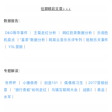
往期精彩文章↓↓↓
数据报告：
D&G辱华事件
｜
王菊走红分析
｜
网红奶茶数据分析
｜
乐视危
机盘点
｜
“喜茶”数据分析
｜
网易云音乐乐评专列
｜
抵制乐天事件
｜
YSL营销
｜
专题解读：
世界杯
｜
小猪佩奇
｜
创造101
｜
偶像练习生
｜
2017营销创
意
｜
“旅行青蛙”如何走红
｜
乌镇互联网大会
｜
战狼2
｜
奥运
｜
水军
｜