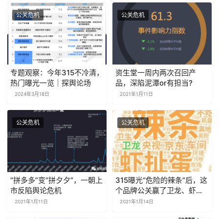
公关危机
公关危机
专题观察：今年315不冷清，
资生堂一周内两次召回产
热门曝光一览｜探舆论场
品，深陷泥潭or有担当?
2024年3月18日
2021年1月11日
公关危机
公关危机
“拼多多”变“拼夕夕”，一朝上
315曝光“危险的辣条”后，这
市反陷舆论危机
个品牌公关赢了卫龙、虾扯
蛋
2021年1月11日
2021年1月14日