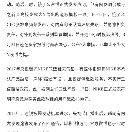
动。随后22时，饿了么官博正式发表声明，但有网友调侃成与
之前某高校幽默大V给出的道歉模板一致。16~17日，饿了么
CEO张旭豪频频发声，对内宣称承认管理层失职，并愿意担负
责任，对外则发布一系列监管举措，并开通24小时投诉热线。3
月21日还在多家报纸封面表决心，公布7大举措，此举让不少大
V发博力挺。
2017年央视曝光NIKE气垫鞋无气垫，有媒体报道称NIKE不承
认产品缺陷，声称“描述有误”，且仅提供退款服务，不实行三
倍赔偿政策，此举被网友们口诛笔伐。17日，NIKE正式发表声
明称愿意为购买此款球鞋的用户退款4500元。
2018年，途锐被爆发动机易进水，央视节目播出后，瞬间有网
友发现途锐发布了召回通告，堪称“神速”。官方微博也于22时