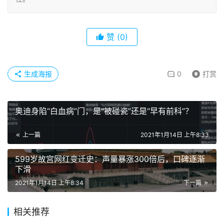
赞
(0)
生成海报
0
打赏
奥迪身陷“白血病”门，是“被碰瓷”还是“早有前科”？
上一篇
2021年1月14日 上午8:33
599岁故宫网红变迁史：声量暴涨300倍后，口碑逐渐
下滑
2021年1月14日 上午8:34
下一篇
相关推荐