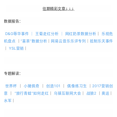
往期精彩文章↓↓↓
数据报告：
D&G辱华事件
｜
王菊走红分析
｜
网红奶茶数据分析
｜
乐视危
机盘点
｜
“喜茶”数据分析
｜
网易云音乐乐评专列
｜
抵制乐天事件
｜
YSL营销
｜
专题解读：
世界杯
｜
小猪佩奇
｜
创造101
｜
偶像练习生
｜
2017营销创
意
｜
“旅行青蛙”如何走红
｜
乌镇互联网大会
｜
战狼2
｜
奥运
｜
水军
｜