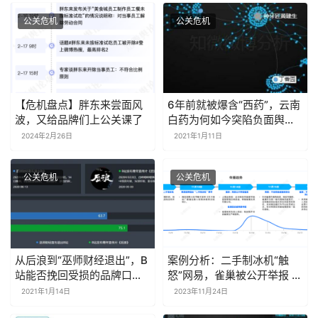
公关危机
公关危机
【危机盘点】胖东来尝面风
6年前就被爆含“西药”，云南
波，又给品牌们上公关课了
白药为何如今突陷负面舆
情？
2024年2月26日
2021年1月11日
公关危机
公关危机
从后浪到“巫师财经退出”，B
案例分析：二手制冰机“触
站能否挽回受损的品牌口
怒”网易，雀巢被公开举报 |
碑？
探舆论场
2021年1月14日
2023年11月24日