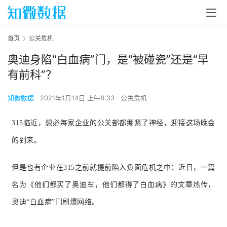
首页
公关危机
奥迪身陷“白血病”门，是“被碰瓷”还是“早
有前科”？
知微数据
2021年1月14日 上午8:33
公关危机
315临近，想必每家企业的公关部都绷紧了神经，迎接这场晚会
的到来。
但是也有企业在315之前就提前陷入负面危机之中：近日，一篇
名为
《
他们都买了奥迪车，他们都得了白血病
》
的文章热传，
奥迪“白血病”门刷爆网络。