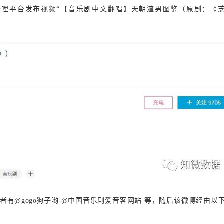
c”于哔哩哔哩平台发布视频“【音乐剧中文翻唱】天朝渣男图鉴（原剧：《
转发者有@gogo狗子哟 @中国音乐剧爱音客网站 等，随后该微博经由以