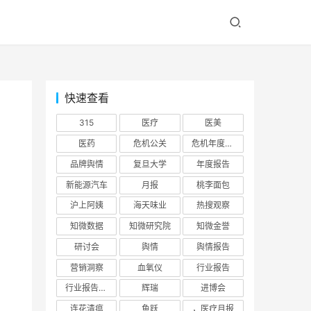
快速查看
315
医疗
医美
医药
危机公关
危机年度报告
品牌舆情
复旦大学
年度报告
新能源汽车
月报
桃李面包
沪上阿姨
海天味业
热搜观察
知微数据
知微研究院
知微金誉
研讨会
舆情
舆情报告
营销洞察
血氧仪
行业报告
行业报告，年报，证券行业
辉瑞
进博会
连花清瘟
鱼跃
，医疗月报