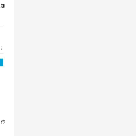
芝加
下传