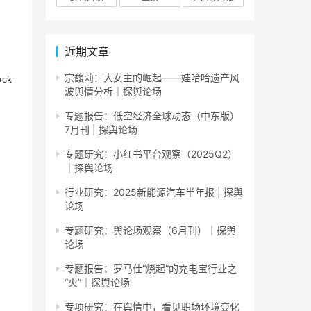
近期文章
宗馥莉：大女主的崛起——娃哈哈遗产风
ock
波舆情分析｜探舆论场
专题报告：低空经济全球动态（中东版）
7月刊 | 探舆论场
专题研究：小红书平台观察（2025Q2）
｜探舆论场
行业研究：2025新能源汽车半年报 | 探舆
论场
专题研究：舆论场观察（6月刊）｜探舆
论场
专题报告：罗马仕“烧起”的充电宝行业之
“火”｜探舆论场
专项研究：在舆情中，看见职场环境变化