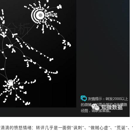
滴滴的愤怒情绪：转评几乎是一面倒“讽刺”、“做贼心虚”、“荒诞”、