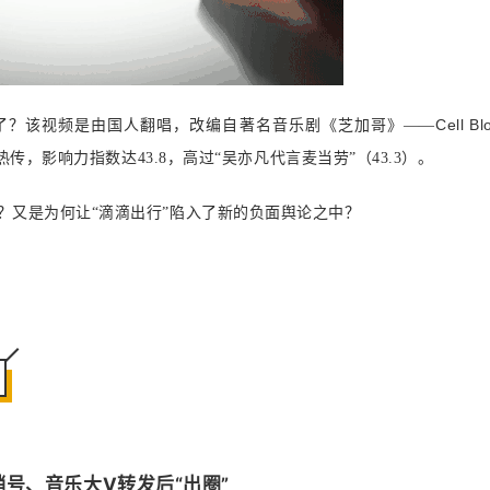
Cell Bl
了？该视频是由国人翻唱，改编自著名音乐剧《芝加哥》——
热传，影响力指数达43.8，高过“吴亦凡代言麦当劳”（43.3）。
？又是为何让“滴滴出行”陷入了新的负面舆论之中？
号、音乐大V转发后“出圈”