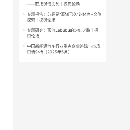
——职场舆情态势｜探舆论场
专题报告：苏超是“蓄谋已久”的体育+文旅
探索｜探舆论场
专题研究：顶流Labubu的走红之路｜探
舆论场
中国新能源汽车行业重点企业追踪与市场
舆情分析（2025年5月）